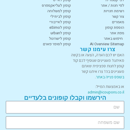
לפי חנות / אתר
קופון לעליאקספרס
רשימת חנויות
קופון למשלוחה
צור קשר
קופון לביתילי
מאמרים
קופון לאייבורי
הוספת קופון
קופון לeSimo
מפת אתר
קופון לurban
חיפוש באתר
קופון לישרוטל
AI Overview Sitemap
קופון לסופר פארם
צרו עימנו קשר
האם יש לכם הערה, הצעה או בקשה
מאיתנו? מעוניינים שנוסיף לכם קוד
קופון לחנות ספציפית שאתם
מעוניינים בה? צרו איתנו קשר
בטופס פנייה באתר
.
או באמצעות המייל:
admin@icoupons.co.il
הירשמו וקבלו קופונים בלעדיים