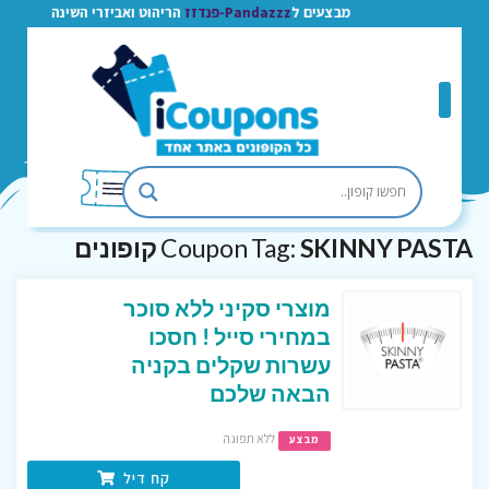
מבצעים ל
Pandazzz-פנדזז
הריהוט ואביזרי השינה
SKINNY PASTA קופונים
Coupon Tag:
מוצרי סקיני ללא סוכר
במחירי סייל ! חסכו
עשרות שקלים בקניה
הבאה שלכם
ללא תפוגה
מבצע
קח דיל