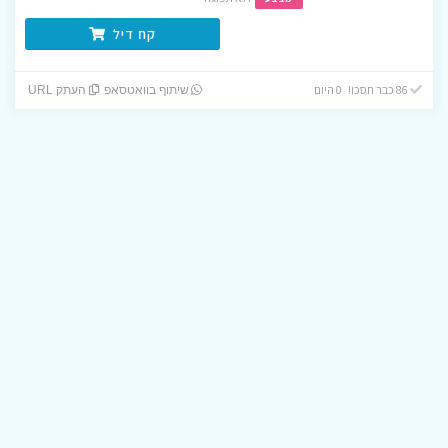
קח דיל
86 כבר חסכו! 0 היום
שיתוף בוואטסאפ
העתק URL