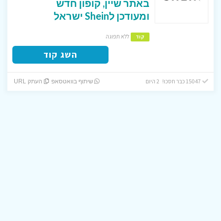
באתר שיין, קופון חדש
ומעודכן לShein ישראל
ללא תפוגה
קוד
השג קוד
15047 כבר חסכו! 2 היום
שיתוף בוואטסאפ
העתק URL