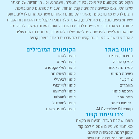
הקופונים מקופונים של אוכל, ביגוד, הנעלה, אינטרנט וכו.. הייחודיות של האתר
שלנו היא שאנו מציעים לגולשים לקבל הנחות והטבות למותגים שהם באמת
רוצים לרכוש מהם! בשונה מאתרי הקופונים האחרים אשר מקשרים לדילים באופן
ישיר ומציעים מבצעים מתחלפים, באתר שלנו תוכלו לקבל את ההנחות וההטבות
למותגים שאתם כבר מעוניינים לרכוש בהם בכל אופן! האתר ממשיך לגדול מדי
יום ואנו ממליצים להירשם לניוזלייטר שלנו ולהתעדכן, מותגים חדשים עולים
לאתר מדי שבוע וכמו כן גם קופונים מתעדכנים באתר באופן קבוע!
ניווט באתר
הקופונים המובילים
בחירת קופונים
קופון לטמו
לפי קטגוריה
קופון לאייס
לפי חנות / אתר
קופון לעליאקספרס
רשימת חנויות
קופון למשלוחה
צור קשר
קופון לביתילי
מאמרים
קופון לאייבורי
הוספת קופון
קופון לeSimo
מפת אתר
קופון לurban
חיפוש באתר
קופון לישרוטל
AI Overview Sitemap
קופון לסופר פארם
צרו עימנו קשר
האם יש לכם הערה, הצעה או בקשה
מאיתנו? מעוניינים שנוסיף לכם קוד
קופון לחנות ספציפית שאתם
מעוניינים בה? צרו איתנו קשר