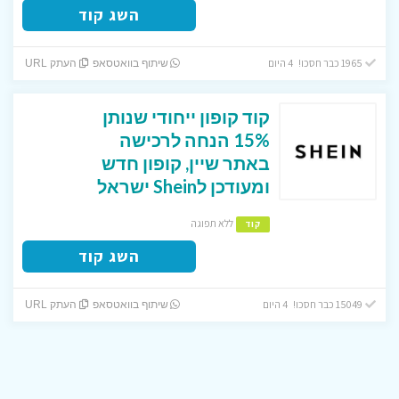
השג קוד
1965 כבר חסכו! 4 היום
שיתוף בוואטסאפ
העתק URL
קוד קופון ייחודי שנותן
15% הנחה לרכישה
באתר שיין, קופון חדש
ומעודכן לShein ישראל
ללא תפוגה
קוד
השג קוד
15049 כבר חסכו! 4 היום
שיתוף בוואטסאפ
העתק URL