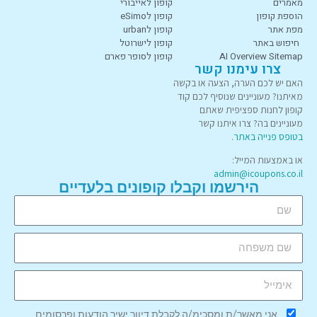
מאמרים
קופון לאייבורי
הוספת קופון
קופון לeSimo
מפת אתר
קופון לurban
חיפוש באתר
קופון לישרוטל
AI Overview Sitemap
קופון לסופר פארם
צרו עימנו קשר
האם יש לכם הערה, הצעה או בקשה
מאיתנו? מעוניינים שנוסיף לכם קוד
קופון לחנות ספציפית שאתם
מעוניינים בה? צרו איתנו קשר
בטופס פנייה באתר
.
או באמצעות המייל:
admin@icoupons.co.il
הירשמו וקבלו קופונים בלעדיים
אני מאשר/ת ומסכימ/ה לקבלת דיוור ישיר הודעות ופרסומים