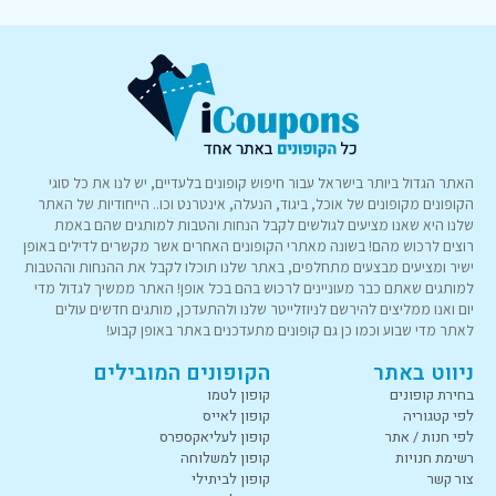
האתר הגדול ביותר בישראל עבור חיפוש קופונים בלעדיים, יש לנו את כל סוגי
הקופונים מקופונים של אוכל, ביגוד, הנעלה, אינטרנט וכו.. הייחודיות של האתר
שלנו היא שאנו מציעים לגולשים לקבל הנחות והטבות למותגים שהם באמת
רוצים לרכוש מהם! בשונה מאתרי הקופונים האחרים אשר מקשרים לדילים באופן
ישיר ומציעים מבצעים מתחלפים, באתר שלנו תוכלו לקבל את ההנחות וההטבות
למותגים שאתם כבר מעוניינים לרכוש בהם בכל אופן! האתר ממשיך לגדול מדי
יום ואנו ממליצים להירשם לניוזלייטר שלנו ולהתעדכן, מותגים חדשים עולים
לאתר מדי שבוע וכמו כן גם קופונים מתעדכנים באתר באופן קבוע!
ניווט באתר
הקופונים המובילים
בחירת קופונים
קופון לטמו
לפי קטגוריה
קופון לאייס
לפי חנות / אתר
קופון לעליאקספרס
רשימת חנויות
קופון למשלוחה
צור קשר
קופון לביתילי