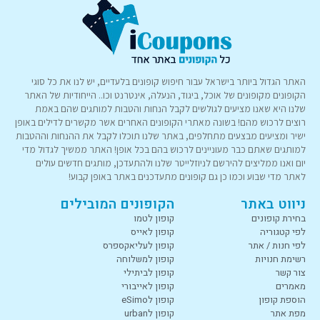
האתר הגדול ביותר בישראל עבור חיפוש קופונים בלעדיים, יש לנו את כל סוגי
הקופונים מקופונים של אוכל, ביגוד, הנעלה, אינטרנט וכו.. הייחודיות של האתר
שלנו היא שאנו מציעים לגולשים לקבל הנחות והטבות למותגים שהם באמת
רוצים לרכוש מהם! בשונה מאתרי הקופונים האחרים אשר מקשרים לדילים באופן
ישיר ומציעים מבצעים מתחלפים, באתר שלנו תוכלו לקבל את ההנחות וההטבות
למותגים שאתם כבר מעוניינים לרכוש בהם בכל אופן! האתר ממשיך לגדול מדי
יום ואנו ממליצים להירשם לניוזלייטר שלנו ולהתעדכן, מותגים חדשים עולים
לאתר מדי שבוע וכמו כן גם קופונים מתעדכנים באתר באופן קבוע!
ניווט באתר
הקופונים המובילים
בחירת קופונים
קופון לטמו
לפי קטגוריה
קופון לאייס
לפי חנות / אתר
קופון לעליאקספרס
רשימת חנויות
קופון למשלוחה
צור קשר
קופון לביתילי
מאמרים
קופון לאייבורי
הוספת קופון
קופון לeSimo
מפת אתר
קופון לurban