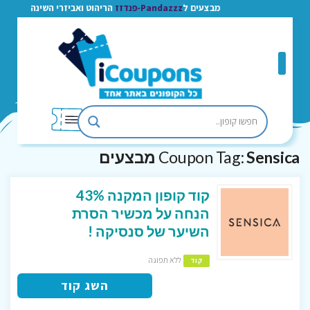
מבצעים ל
Pandazzz-פנדזז
הריהוט ואביזרי השינה
Sensica מבצעים
Coupon Tag:
קוד קופון המקנה 43%
הנחה על מכשיר הסרת
השיער של סנסיקה !
ללא תפוגה
קוד
השג קוד