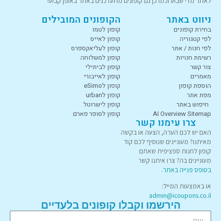
לאתר מדי שבוע וכמו כן גם קופונים מתעדכנים באתר באופן קבוע!
ניווט באתר
הקופונים המובילים
בחירת קופונים
קופון לטמו
לפי קטגוריה
קופון לאייס
לפי חנות / אתר
קופון לעליאקספרס
רשימת חנויות
קופון למשלוחה
צור קשר
קופון לביתילי
מאמרים
קופון לאייבורי
הוספת קופון
קופון לeSimo
מפת אתר
קופון לurban
חיפוש באתר
קופון לישרוטל
AI Overview Sitemap
קופון לסופר פארם
צרו עימנו קשר
האם יש לכם הערה, הצעה או בקשה
מאיתנו? מעוניינים שנוסיף לכם קוד
קופון לחנות ספציפית שאתם
מעוניינים בה? צרו איתנו קשר
בטופס פנייה באתר
.
או באמצעות המייל:
admin@icoupons.co.il
הירשמו וקבלו קופונים בלעדיים