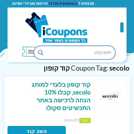
מבצעים ל
Pandazzz-פנדזז
הריהוט ואביזרי השינה
secolo קוד קופון
Coupon Tag:
קוד קופון בלעדי למותג
secolo, קבלו 10%
הנחה לרכישה באתר
התכשיטים סקולו
ללא תפוגה
קוד
השג קוד