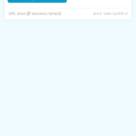
979 כבר חסכו! 0 היום
שיתוף בוואטסאפ
העתק URL