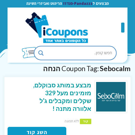
מבצעים ל
Pandazzz-פנדזז
הריהוט ואביזרי השינה
Sebocalm הנחה
Coupon Tag:
מבצע במותג סבוקלם,
מזמינים מעל 329
שקלים ומקבלים ג’ל
אלוורה מתנה !
ללא תפוגה
קוד
השג קוד