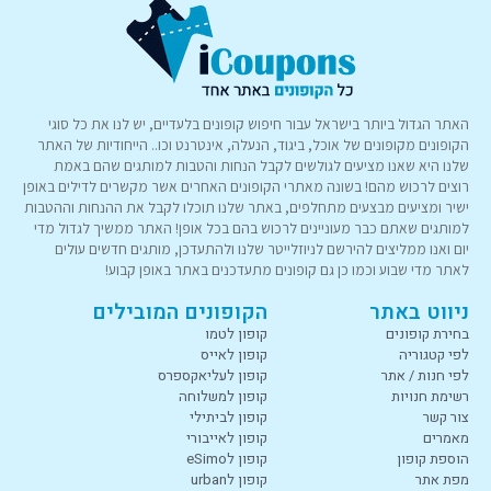
האתר הגדול ביותר בישראל עבור חיפוש קופונים בלעדיים, יש לנו את כל סוגי
הקופונים מקופונים של אוכל, ביגוד, הנעלה, אינטרנט וכו.. הייחודיות של האתר
שלנו היא שאנו מציעים לגולשים לקבל הנחות והטבות למותגים שהם באמת
רוצים לרכוש מהם! בשונה מאתרי הקופונים האחרים אשר מקשרים לדילים באופן
ישיר ומציעים מבצעים מתחלפים, באתר שלנו תוכלו לקבל את ההנחות וההטבות
למותגים שאתם כבר מעוניינים לרכוש בהם בכל אופן! האתר ממשיך לגדול מדי
יום ואנו ממליצים להירשם לניוזלייטר שלנו ולהתעדכן, מותגים חדשים עולים
לאתר מדי שבוע וכמו כן גם קופונים מתעדכנים באתר באופן קבוע!
ניווט באתר
הקופונים המובילים
בחירת קופונים
קופון לטמו
לפי קטגוריה
קופון לאייס
לפי חנות / אתר
קופון לעליאקספרס
רשימת חנויות
קופון למשלוחה
צור קשר
קופון לביתילי
מאמרים
קופון לאייבורי
הוספת קופון
קופון לeSimo
מפת אתר
קופון לurban