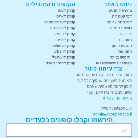
ניווט באתר
הקופונים המובילים
בחירת קופונים
קופון לטמו
לפי קטגוריה
קופון לאייס
לפי חנות / אתר
קופון לעליאקספרס
רשימת חנויות
קופון למשלוחה
צור קשר
קופון לביתילי
מאמרים
קופון לאייבורי
הוספת קופון
קופון לeSimo
מפת אתר
קופון לurban
חיפוש באתר
קופון לישרוטל
AI Overview Sitemap
קופון לסופר פארם
צרו עימנו קשר
האם יש לכם הערה, הצעה או בקשה
מאיתנו? מעוניינים שנוסיף לכם קוד
קופון לחנות ספציפית שאתם
מעוניינים בה? צרו איתנו קשר
בטופס פנייה באתר
.
או באמצעות המייל:
admin@icoupons.co.il
הירשמו וקבלו קופונים בלעדיים