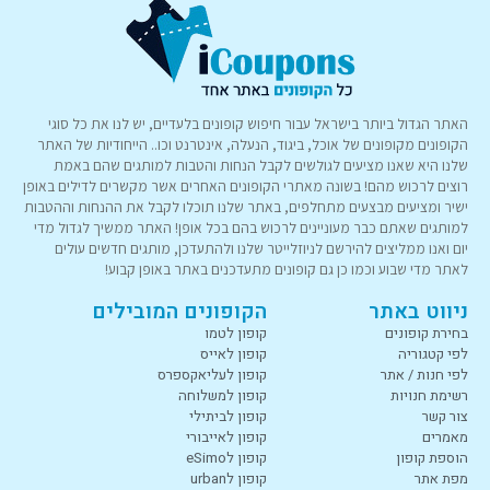
האתר הגדול ביותר בישראל עבור חיפוש קופונים בלעדיים, יש לנו את כל סוגי
הקופונים מקופונים של אוכל, ביגוד, הנעלה, אינטרנט וכו.. הייחודיות של האתר
שלנו היא שאנו מציעים לגולשים לקבל הנחות והטבות למותגים שהם באמת
רוצים לרכוש מהם! בשונה מאתרי הקופונים האחרים אשר מקשרים לדילים באופן
ישיר ומציעים מבצעים מתחלפים, באתר שלנו תוכלו לקבל את ההנחות וההטבות
למותגים שאתם כבר מעוניינים לרכוש בהם בכל אופן! האתר ממשיך לגדול מדי
יום ואנו ממליצים להירשם לניוזלייטר שלנו ולהתעדכן, מותגים חדשים עולים
לאתר מדי שבוע וכמו כן גם קופונים מתעדכנים באתר באופן קבוע!
ניווט באתר
הקופונים המובילים
בחירת קופונים
קופון לטמו
לפי קטגוריה
קופון לאייס
לפי חנות / אתר
קופון לעליאקספרס
רשימת חנויות
קופון למשלוחה
צור קשר
קופון לביתילי
מאמרים
קופון לאייבורי
הוספת קופון
קופון לeSimo
מפת אתר
קופון לurban