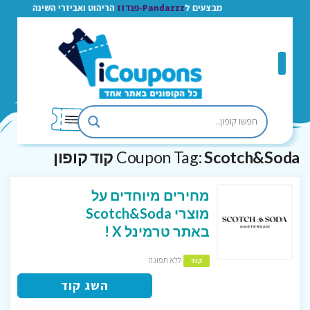
מבצעים ל
Pandazzz-פנדזז
הריהוט ואביזרי השינה
Scotch&Soda קוד קופון
Coupon Tag:
מחירים מיוחדים על
מוצרי Scotch&Soda
באתר טרמינל X !
ללא תפוגה
קוד
השג קוד