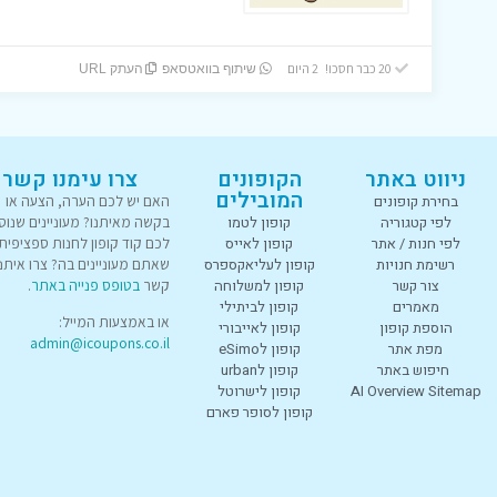
20 כבר חסכו! 2 היום
שיתוף בוואטסאפ
העתק URL
ניווט באתר
הקופונים
צרו עימנו קשר
המובילים
בחירת קופונים
האם יש לכם הערה, הצעה או
לפי קטגוריה
קופון לטמו
בקשה מאיתנו? מעוניינים שנוס
לפי חנות / אתר
קופון לאייס
לכם קוד קופון לחנות ספציפית
רשימת חנויות
קופון לעליאקספרס
שאתם מעוניינים בה? צרו איתנו
צור קשר
קופון למשלוחה
קשר
בטופס פנייה באתר
.
מאמרים
קופון לביתילי
או באמצעות המייל:
הוספת קופון
קופון לאייבורי
admin@icoupons.co.il
מפת אתר
קופון לeSimo
חיפוש באתר
קופון לurban
AI Overview Sitemap
קופון לישרוטל
קופון לסופר פארם