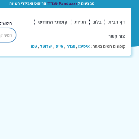
מבצעים ל
Pandazzz-פנדזז
הריהוט ואביזרי השינה
דף הבית
בלוג
חנויות
קופוני החודש
חיפוש ק
צור קשר
קופונים חמים באתר :
איסימו
,
פנדה
,
אייס
,
ישרוטל
,
טמו