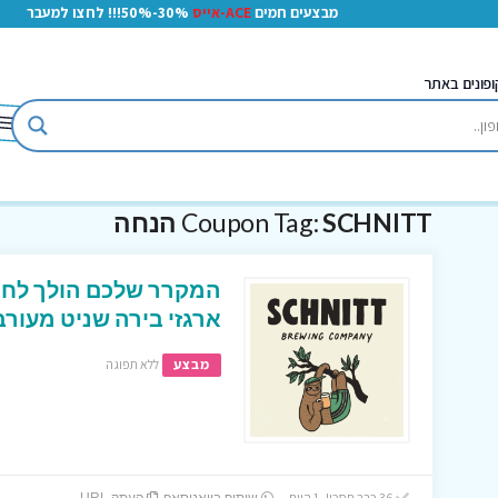
מבצעים חמים
ACE-אייס
30%-50%!!! לחצו למעבר
ופונים באתר
SCHNITT הנחה
Coupon Tag:
ארגזי בירה שניט מעורב
מבצע
ללא תפוגה
36 כבר חסכו! 1 היום