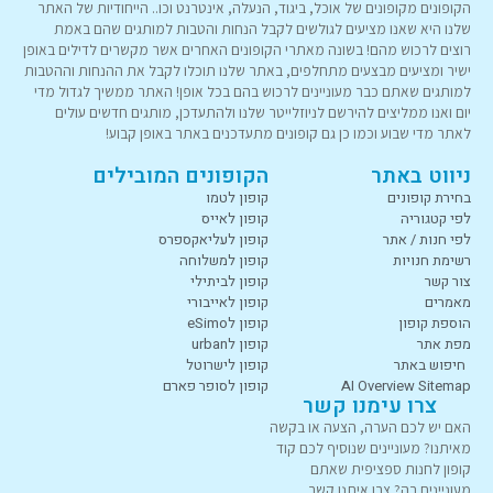
הקופונים מקופונים של אוכל, ביגוד, הנעלה, אינטרנט וכו.. הייחודיות של האתר
שלנו היא שאנו מציעים לגולשים לקבל הנחות והטבות למותגים שהם באמת
רוצים לרכוש מהם! בשונה מאתרי הקופונים האחרים אשר מקשרים לדילים באופן
ישיר ומציעים מבצעים מתחלפים, באתר שלנו תוכלו לקבל את ההנחות וההטבות
למותגים שאתם כבר מעוניינים לרכוש בהם בכל אופן! האתר ממשיך לגדול מדי
יום ואנו ממליצים להירשם לניוזלייטר שלנו ולהתעדכן, מותגים חדשים עולים
לאתר מדי שבוע וכמו כן גם קופונים מתעדכנים באתר באופן קבוע!
ניווט באתר
הקופונים המובילים
בחירת קופונים
קופון לטמו
לפי קטגוריה
קופון לאייס
לפי חנות / אתר
קופון לעליאקספרס
רשימת חנויות
קופון למשלוחה
צור קשר
קופון לביתילי
מאמרים
קופון לאייבורי
הוספת קופון
קופון לeSimo
מפת אתר
קופון לurban
חיפוש באתר
קופון לישרוטל
AI Overview Sitemap
קופון לסופר פארם
צרו עימנו קשר
האם יש לכם הערה, הצעה או בקשה
מאיתנו? מעוניינים שנוסיף לכם קוד
קופון לחנות ספציפית שאתם
מעוניינים בה? צרו איתנו קשר