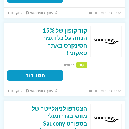
113 כבר חסכו! 0 היום
שיתוף בוואטסאפ
העתק URL
קוד קופון של 15%
הנחה על כל דגמי
הסינקרס באתר
סאקוני !
ללא תפוגה
קוד
השג קוד
183 כבר חסכו! 0 היום
שיתוף בוואטסאפ
העתק URL
הצטרפו לניוזלייטר של
מותג בגדי ונעלי
בספורט Saucony