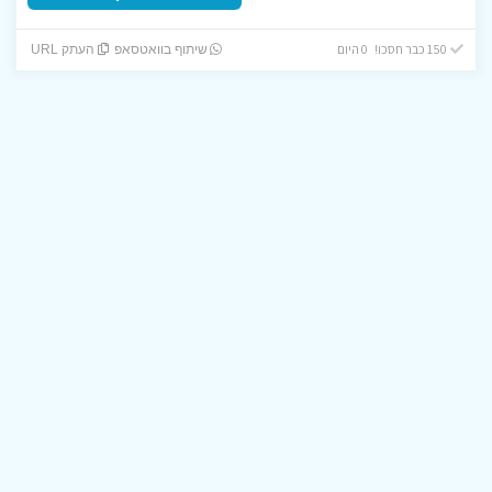
150 כבר חסכו! 0 היום
שיתוף בוואטסאפ
העתק URL