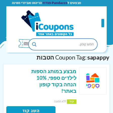
מבצעים ל
Pandazzz-פנדזז
הריהוט ואביזרי השינה
sapappy הטבות
Coupon Tag:
מבצע במותג הספות
לילדים ספפי, 10%
הנחה בקוד קופון
באתר!
ללא תפוגה
קוד
השג קוד