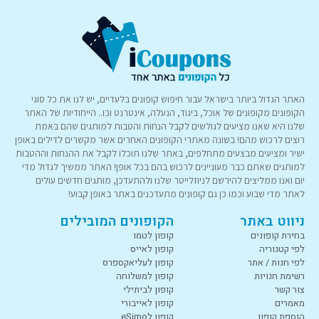
האתר הגדול ביותר בישראל עבור חיפוש קופונים בלעדיים, יש לנו את כל סוגי
הקופונים מקופונים של אוכל, ביגוד, הנעלה, אינטרנט וכו.. הייחודיות של האתר
שלנו היא שאנו מציעים לגולשים לקבל הנחות והטבות למותגים שהם באמת
רוצים לרכוש מהם! בשונה מאתרי הקופונים האחרים אשר מקשרים לדילים באופן
ישיר ומציעים מבצעים מתחלפים, באתר שלנו תוכלו לקבל את ההנחות וההטבות
למותגים שאתם כבר מעוניינים לרכוש בהם בכל אופן! האתר ממשיך לגדול מדי
יום ואנו ממליצים להירשם לניוזלייטר שלנו ולהתעדכן, מותגים חדשים עולים
לאתר מדי שבוע וכמו כן גם קופונים מתעדכנים באתר באופן קבוע!
ניווט באתר
הקופונים המובילים
בחירת קופונים
קופון לטמו
לפי קטגוריה
קופון לאייס
לפי חנות / אתר
קופון לעליאקספרס
רשימת חנויות
קופון למשלוחה
צור קשר
קופון לביתילי
מאמרים
קופון לאייבורי
הוספת קופון
קופון לeSimo