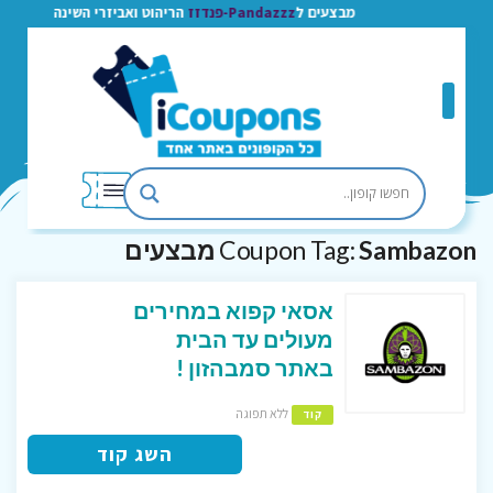
מבצעים ל
Pandazzz-פנדזז
הריהוט ואביזרי השינה
Sambazon מבצעים
Coupon Tag:
אסאי קפוא במחירים
מעולים עד הבית
באתר סמבהזון !
ללא תפוגה
קוד
השג קוד