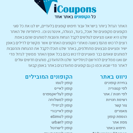
האתר הגדול ביותר בישראל עבור חיפוש קופונים בלעדיים, יש לנו את כל סוגי
הקופונים מקופונים של אוכל, ביגוד, הנעלה, אינטרנט וכו.. הייחודיות של האתר
שלנו היא שאנו מציעים לגולשים לקבל הנחות והטבות למותגים שהם באמת
רוצים לרכוש מהם! בשונה מאתרי הקופונים האחרים אשר מקשרים לדילים באופן
ישיר ומציעים מבצעים מתחלפים, באתר שלנו תוכלו לקבל את ההנחות וההטבות
למותגים שאתם כבר מעוניינים לרכוש בהם בכל אופן! האתר ממשיך לגדול מדי
יום ואנו ממליצים להירשם לניוזלייטר שלנו ולהתעדכן, מותגים חדשים עולים
לאתר מדי שבוע וכמו כן גם קופונים מתעדכנים באתר באופן קבוע!
ניווט באתר
הקופונים המובילים
בחירת קופונים
קופון לטמו
לפי קטגוריה
קופון לאייס
לפי חנות / אתר
קופון לעליאקספרס
רשימת חנויות
קופון למשלוחה
צור קשר
קופון לביתילי
מאמרים
קופון לאייבורי
הוספת קופון
קופון לeSimo
מפת אתר
קופון לurban
חיפוש באתר
קופון לישרוטל