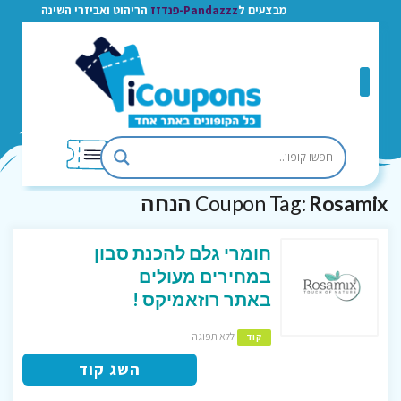
מבצעים ל
Pandazzz-פנדזז
הריהוט ואביזרי השינה
Rosamix הנחה
Coupon Tag:
חומרי גלם להכנת סבון
במחירים מעולים
באתר רוזאמיקס !
ללא תפוגה
קוד
השג קוד