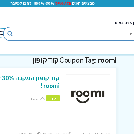
מבצעים חמים
ACE-אייס
30%-50%!!! לחצו למעבר
ופונים באתר
roomi קוד קופון
Coupon Tag:
קו
roomi !
קוד
ללא תפוגה
400 כבר חסכו! 2 היום