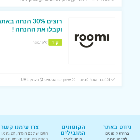
שיתוף בוואטסאפ
העתק URL
רוצים 30% הנחה
וקבלו את ההנחה !
קוד
ללא תפוגה
101 כבר חסכו! 0 היום
שיתוף בוואטסאפ
העתק URL
ניווט באתר
הקופונים
צרו עימנו קשר
המובילים
בחירת קופונים
האם יש לכם הערה, הצעה או
לפי קטגוריה
קופון לטמו
בקשה מאיתנו? מעוניינים שנוס