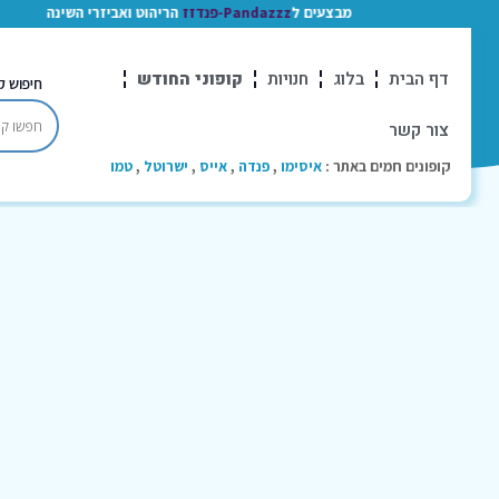
מבצעים ל
Pandazzz-פנדזז
הריהוט ואביזרי השינה
דף הבית
בלוג
חנויות
קופוני החודש
חיפוש ק
צור קשר
קופונים חמים באתר :
איסימו
,
פנדה
,
אייס
,
ישרוטל
,
טמו