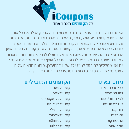
האתר הגדול ביותר בישראל עבור חיפוש קופונים בלעדיים, יש לנו את כל סוגי
הקופונים מקופונים של אוכל, ביגוד, הנעלה, אינטרנט וכו.. הייחודיות של האתר
שלנו היא שאנו מציעים לגולשים לקבל הנחות והטבות למותגים שהם באמת
רוצים לרכוש מהם! בשונה מאתרי הקופונים האחרים אשר מקשרים לדילים באופן
ישיר ומציעים מבצעים מתחלפים, באתר שלנו תוכלו לקבל את ההנחות וההטבות
למותגים שאתם כבר מעוניינים לרכוש בהם בכל אופן! האתר ממשיך לגדול מדי
יום ואנו ממליצים להירשם לניוזלייטר שלנו ולהתעדכן, מותגים חדשים עולים
לאתר מדי שבוע וכמו כן גם קופונים מתעדכנים באתר באופן קבוע!
ניווט באתר
הקופונים המובילים
בחירת קופונים
קופון לטמו
לפי קטגוריה
קופון לאייס
לפי חנות / אתר
קופון לעליאקספרס
רשימת חנויות
קופון למשלוחה
צור קשר
קופון לביתילי
מאמרים
קופון לאייבורי
הוספת קופון
קופון לeSimo
מפת אתר
קופון לurban