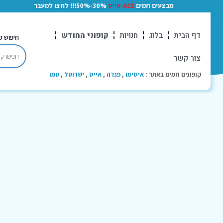
מבצעים חמים
ACE-אייס
30%-50%!!! לחצו למעבר
דף הבית
בלוג
חנויות
קופוני החודש
חיפוש ק
צור קשר
קופונים חמים באתר :
איסימו
,
פנדה
,
אייס
,
ישרוטל
,
טמו