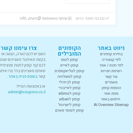
122 כבר חסכו! 1 היום
שיתוף בוואטסאפ
העתק URL
ניווט באתר
הקופונים
צרו עימנו קשר
המובילים
בחירת קופונים
האם יש לכם הערה, הצעה או
לפי קטגוריה
קופון לטמו
בקשה מאיתנו? מעוניינים שנוס
לפי חנות / אתר
קופון לאייס
לכם קוד קופון לחנות ספציפית
רשימת חנויות
קופון לעליאקספרס
שאתם מעוניינים בה? צרו איתנו
צור קשר
קופון למשלוחה
קשר
בטופס פנייה באתר
.
מאמרים
קופון לביתילי
או באמצעות המייל:
הוספת קופון
קופון לאייבורי
admin@icoupons.co.il
מפת אתר
קופון לeSimo
חיפוש באתר
קופון לurban
AI Overview Sitemap
קופון לישרוטל
קופון לסופר פארם