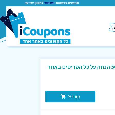
מבצעים ברשתות
ישרוטל
למגוון יעדים!
קח דיל