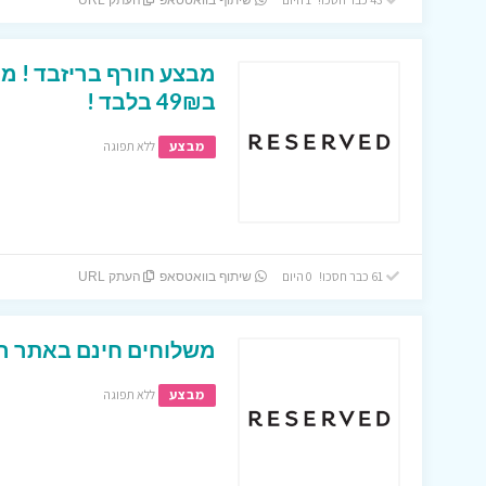
שיתוף בוואטסאפ
העתק URL
מבצע חורף בריזבד ! מג
ב49₪ בלבד !
מבצע
ללא תפוגה
61 כבר חסכו! 0 היום
שיתוף בוואטסאפ
העתק URL
משלוחים חינם באתר הא
מבצע
ללא תפוגה