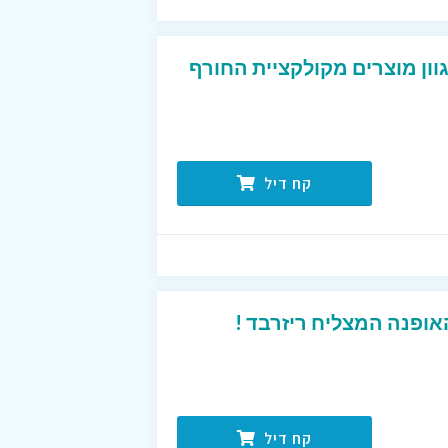
וון מוצרים מקולקציית החורף
קח דיל
ופנה המצליח ריזרבד !
קח דיל