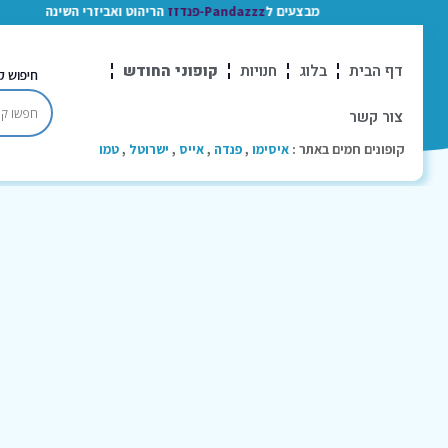
מבצעים ל
Pandazzz-פנדזז
הריהוט ואביזרי השינה
דף הבית
בלוג
חנויות
קופוני החודש
חיפוש ק
צור קשר
קופונים חמים באתר :
איסימו
,
פנדה
,
אייס
,
ישרוטל
,
טמו