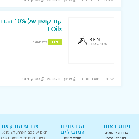
שיתוף בוואטסאפ
העתק URL
Oils !
קוד
ללא תפוגה
89 כבר חסכו! 0 היום
שיתוף בוואטסאפ
העתק URL
ניווט באתר
הקופונים
צרו עימנו קשר
המובילים
בחירת קופונים
האם יש לכם הערה, הצעה או
לפי קטגוריה
קופון לטמו
בקשה מאיתנו? מעוניינים שנוס