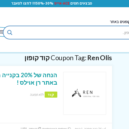
מבצעים חמים
ACE-אייס
30%-50%!!! לחצו למעבר
ופונים באתר
Ren Olis קוד קופון
Coupon Tag:
באתר רן אוילס !
קוד
ללא תפוגה
76 כבר חסכו! 1 היום