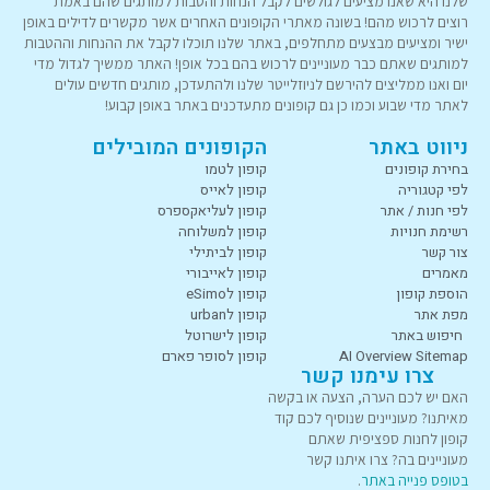
שלנו היא שאנו מציעים לגולשים לקבל הנחות והטבות למותגים שהם באמת
רוצים לרכוש מהם! בשונה מאתרי הקופונים האחרים אשר מקשרים לדילים באופן
ישיר ומציעים מבצעים מתחלפים, באתר שלנו תוכלו לקבל את ההנחות וההטבות
למותגים שאתם כבר מעוניינים לרכוש בהם בכל אופן! האתר ממשיך לגדול מדי
יום ואנו ממליצים להירשם לניוזלייטר שלנו ולהתעדכן, מותגים חדשים עולים
לאתר מדי שבוע וכמו כן גם קופונים מתעדכנים באתר באופן קבוע!
ניווט באתר
הקופונים המובילים
בחירת קופונים
קופון לטמו
לפי קטגוריה
קופון לאייס
לפי חנות / אתר
קופון לעליאקספרס
רשימת חנויות
קופון למשלוחה
צור קשר
קופון לביתילי
מאמרים
קופון לאייבורי
הוספת קופון
קופון לeSimo
מפת אתר
קופון לurban
חיפוש באתר
קופון לישרוטל
AI Overview Sitemap
קופון לסופר פארם
צרו עימנו קשר
האם יש לכם הערה, הצעה או בקשה
מאיתנו? מעוניינים שנוסיף לכם קוד
קופון לחנות ספציפית שאתם
מעוניינים בה? צרו איתנו קשר
בטופס פנייה באתר
.