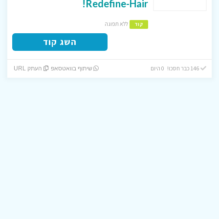
Redefine-Hair!
ללא תפוגה
קוד
השג קוד
146 כבר חסכו! 0 היום
שיתוף בוואטסאפ
העתק URL