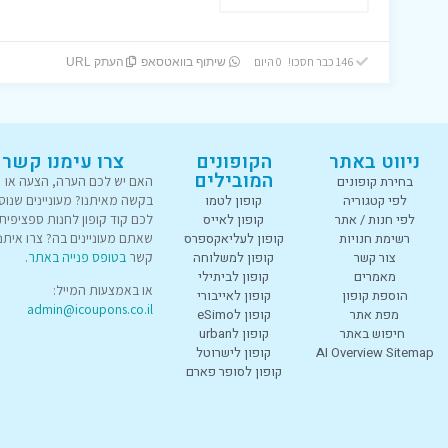
146 כבר חסכו! 0 היום
שיתוף בוואטסאפ
העתק URL
ניווט באתר
הקופונים
צרו עימנו קשר
המובילים
בחירת קופונים
האם יש לכם הערה, הצעה או
לפי קטגוריה
קופון לטמו
בקשה מאיתנו? מעוניינים שנוס
לפי חנות / אתר
קופון לאייס
לכם קוד קופון לחנות ספציפית
רשימת חנויות
קופון לעליאקספרס
שאתם מעוניינים בה? צרו איתנו
צור קשר
קופון למשלוחה
קשר
בטופס פנייה באתר
.
מאמרים
קופון לביתילי
או באמצעות המייל:
הוספת קופון
קופון לאייבורי
admin@icoupons.co.il
מפת אתר
קופון לeSimo
חיפוש באתר
קופון לurban
AI Overview Sitemap
קופון לישרוטל
קופון לסופר פארם