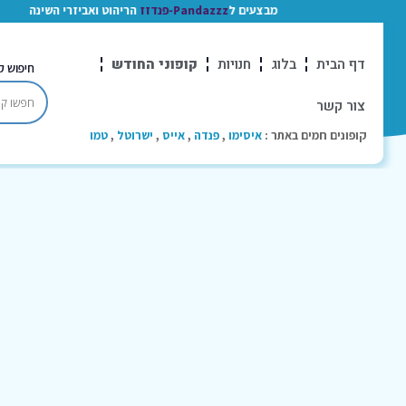
מבצעים ל
Pandazzz-פנדזז
הריהוט ואביזרי השינה
דף הבית
בלוג
חנויות
קופוני החודש
חיפוש ק
צור קשר
קופונים חמים באתר :
איסימו
,
פנדה
,
אייס
,
ישרוטל
,
טמו