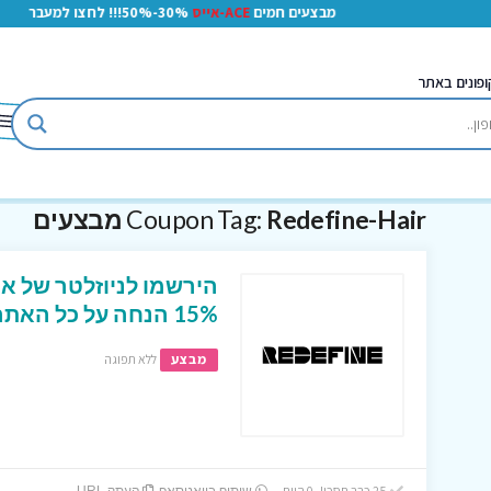
מבצעים חמים
ACE-אייס
30%-50%!!! לחצו למעבר
ופונים באתר
Redefine-Hair מבצעים
Coupon Tag:
הירשמו לניוזלטר של את
15% הנחה על כל האתר
מבצע
ללא תפוגה
25 כבר חסכו! 0 היום