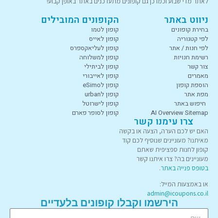
לאתר מדי שבוע וכמו כן גם קופונים מתעדכנים באתר באופן קבוע!
ניווט באתר
הקופונים המובילים
בחירת קופונים
קופון לטמו
לפי קטגוריה
קופון לאייס
לפי חנות / אתר
קופון לעליאקספרס
רשימת חנויות
קופון למשלוחה
צור קשר
קופון לביתילי
מאמרים
קופון לאייבורי
הוספת קופון
קופון לeSimo
מפת אתר
קופון לurban
חיפוש באתר
קופון לישרוטל
AI Overview Sitemap
קופון לסופר פארם
צרו עימנו קשר
האם יש לכם הערה, הצעה או בקשה
מאיתנו? מעוניינים שנוסיף לכם קוד
קופון לחנות ספציפית שאתם
מעוניינים בה? צרו איתנו קשר
בטופס פנייה באתר
.
או באמצעות המייל:
admin@icoupons.co.il
הירשמו וקבלו קופונים בלעדיים