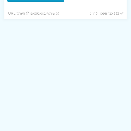
562 כבר חסכו! 0 היום
שיתוף בוואטסאפ
העתק URL