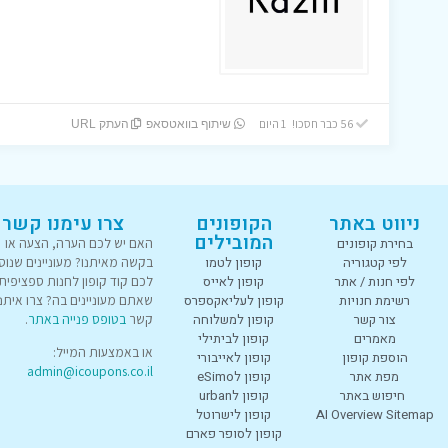
56 כבר חסכו! 1 היום
שיתוף בוואטסאפ
העתק URL
ניווט באתר
הקופונים
צרו עימנו קשר
המובילים
בחירת קופונים
האם יש לכם הערה, הצעה או
לפי קטגוריה
קופון לטמו
בקשה מאיתנו? מעוניינים שנוס
לפי חנות / אתר
קופון לאייס
לכם קוד קופון לחנות ספציפית
רשימת חנויות
קופון לעליאקספרס
שאתם מעוניינים בה? צרו איתנו
צור קשר
קופון למשלוחה
קשר
בטופס פנייה באתר
.
מאמרים
קופון לביתילי
או באמצעות המייל:
הוספת קופון
קופון לאייבורי
admin@icoupons.co.il
מפת אתר
קופון לeSimo
חיפוש באתר
קופון לurban
AI Overview Sitemap
קופון לישרוטל
קופון לסופר פארם