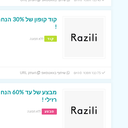
שיתוף בוואטסאפ
העתק URL
קוד קופ
!
קוד
ללא תפוגה
75 כבר חסכו! 0 היום
שיתוף בוואטסאפ
העתק URL
מבצע של
רזילי !
מבצע
ללא תפוגה