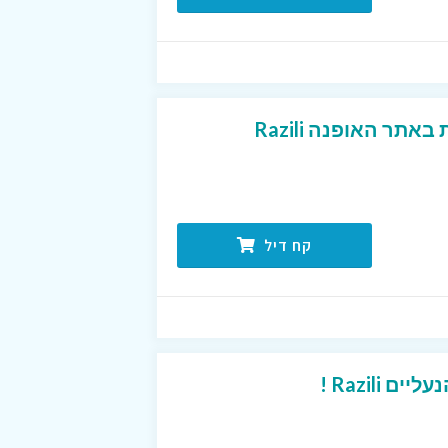
תר האופנה Razili
קח דיל
Razili !