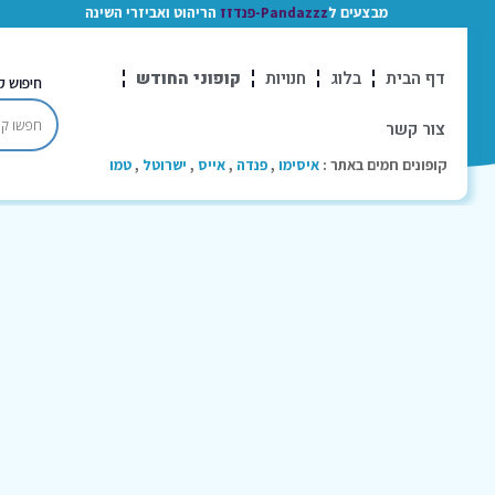
מבצעים ל
Pandazzz-פנדזז
הריהוט ואביזרי השינה
דף הבית
בלוג
חנויות
קופוני החודש
חיפוש ק
צור קשר
קופונים חמים באתר :
איסימו
,
פנדה
,
אייס
,
ישרוטל
,
טמו