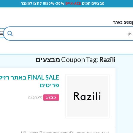
מבצעים חמים
ACE-אייס
30%-50%!!! לחצו למעבר
ופונים באתר
Razili מבצעים
Coupon Tag:
פריטים
מבצע
ללא תפוגה
43 כבר חסכו! 0 היום