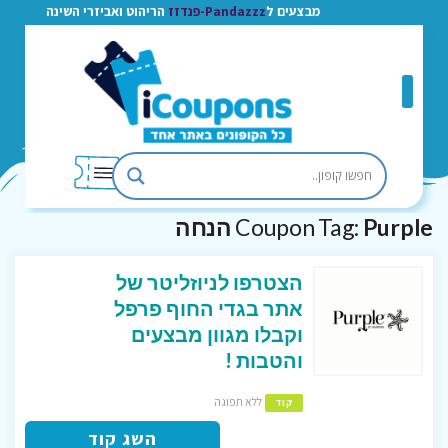
מבצעים ל
Pandazzz-פנדזז
הריהוט ואביזרי השינה
Purple הנחה
Coupon Tag:
הצטרפו לניוזליטר של
אתר בגדי החוף פרפל
וקבלו מגוון מבצעים
והטבות !
ללא תפוגה
קוד
השג קוד