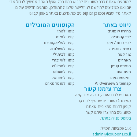
למותגים שאתם כבר מעוניינים לרכוש בהם בכל אופן! האתר ממשיך לגדול מדי
יום ואנו ממליצים להירשם לניוזלייטר שלנו ולהתעדכן, מותגים חדשים עולים
לאתר מדי שבוע וכמו כן גם קופונים מתעדכנים באתר באופן קבוע!
ניווט באתר
הקופונים המובילים
בחירת קופונים
קופון לטמו
לפי קטגוריה
קופון לאייס
לפי חנות / אתר
קופון לעליאקספרס
רשימת חנויות
קופון למשלוחה
צור קשר
קופון לביתילי
מאמרים
קופון לאייבורי
הוספת קופון
קופון לeSimo
מפת אתר
קופון לurban
חיפוש באתר
קופון לישרוטל
AI Overview Sitemap
קופון לסופר פארם
צרו עימנו קשר
האם יש לכם הערה, הצעה או בקשה
מאיתנו? מעוניינים שנוסיף לכם קוד
קופון לחנות ספציפית שאתם
מעוניינים בה? צרו איתנו קשר
בטופס פנייה באתר
.
או באמצעות המייל:
admin@icoupons.co.il