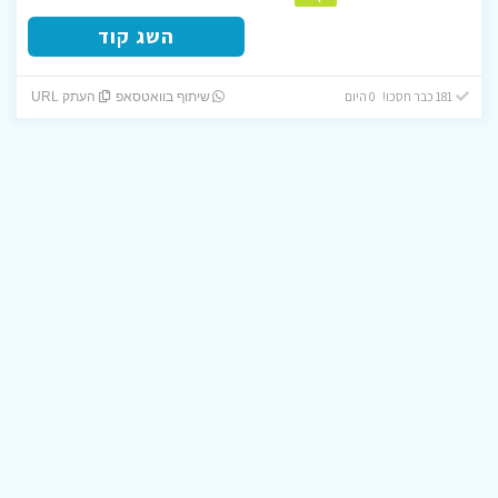
השג קוד
181 כבר חסכו! 0 היום
שיתוף בוואטסאפ
העתק URL