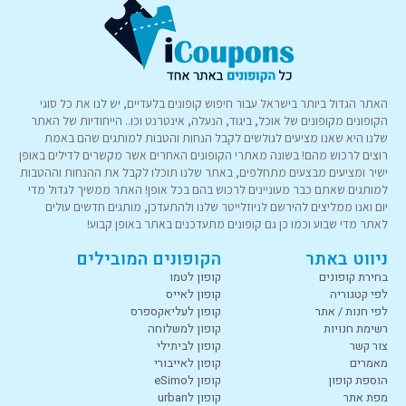
האתר הגדול ביותר בישראל עבור חיפוש קופונים בלעדיים, יש לנו את כל סוגי
הקופונים מקופונים של אוכל, ביגוד, הנעלה, אינטרנט וכו.. הייחודיות של האתר
שלנו היא שאנו מציעים לגולשים לקבל הנחות והטבות למותגים שהם באמת
רוצים לרכוש מהם! בשונה מאתרי הקופונים האחרים אשר מקשרים לדילים באופן
ישיר ומציעים מבצעים מתחלפים, באתר שלנו תוכלו לקבל את ההנחות וההטבות
למותגים שאתם כבר מעוניינים לרכוש בהם בכל אופן! האתר ממשיך לגדול מדי
יום ואנו ממליצים להירשם לניוזלייטר שלנו ולהתעדכן, מותגים חדשים עולים
לאתר מדי שבוע וכמו כן גם קופונים מתעדכנים באתר באופן קבוע!
ניווט באתר
הקופונים המובילים
בחירת קופונים
קופון לטמו
לפי קטגוריה
קופון לאייס
לפי חנות / אתר
קופון לעליאקספרס
רשימת חנויות
קופון למשלוחה
צור קשר
קופון לביתילי
מאמרים
קופון לאייבורי
הוספת קופון
קופון לeSimo
מפת אתר
קופון לurban