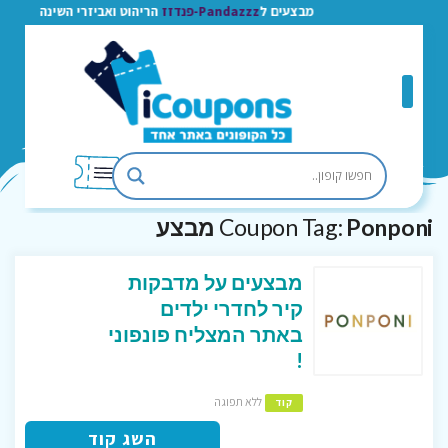
מבצעים ל
Pandazzz-פנדזז
הריהוט ואביזרי השינה
Ponponi מבצע
Coupon Tag:
מבצעים על מדבקות
קיר לחדרי ילדים
באתר המצליח פונפוני
!
ללא תפוגה
קוד
השג קוד