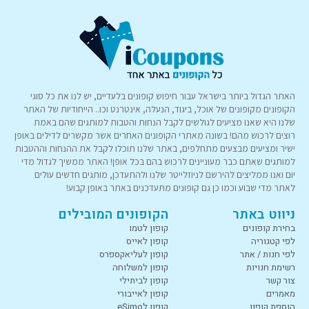
האתר הגדול ביותר בישראל עבור חיפוש קופונים בלעדיים, יש לנו את כל סוגי
הקופונים מקופונים של אוכל, ביגוד, הנעלה, אינטרנט וכו.. הייחודיות של האתר
שלנו היא שאנו מציעים לגולשים לקבל הנחות והטבות למותגים שהם באמת
רוצים לרכוש מהם! בשונה מאתרי הקופונים האחרים אשר מקשרים לדילים באופן
ישיר ומציעים מבצעים מתחלפים, באתר שלנו תוכלו לקבל את ההנחות וההטבות
למותגים שאתם כבר מעוניינים לרכוש בהם בכל אופן! האתר ממשיך לגדול מדי
יום ואנו ממליצים להירשם לניוזלייטר שלנו ולהתעדכן, מותגים חדשים עולים
לאתר מדי שבוע וכמו כן גם קופונים מתעדכנים באתר באופן קבוע!
ניווט באתר
הקופונים המובילים
בחירת קופונים
קופון לטמו
לפי קטגוריה
קופון לאייס
לפי חנות / אתר
קופון לעליאקספרס
רשימת חנויות
קופון למשלוחה
צור קשר
קופון לביתילי
מאמרים
קופון לאייבורי
הוספת קופון
קופון לeSimo