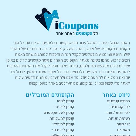
האתר הגדול ביותר בישראל עבור חיפוש קופונים בלעדיים, יש לנו את כל סוגי
הקופונים מקופונים של אוכל, ביגוד, הנעלה, אינטרנט וכו.. הייחודיות של האתר
שלנו היא שאנו מציעים לגולשים לקבל הנחות והטבות למותגים שהם באמת
רוצים לרכוש מהם! בשונה מאתרי הקופונים האחרים אשר מקשרים לדילים באופן
ישיר ומציעים מבצעים מתחלפים, באתר שלנו תוכלו לקבל את ההנחות וההטבות
למותגים שאתם כבר מעוניינים לרכוש בהם בכל אופן! האתר ממשיך לגדול מדי
יום ואנו ממליצים להירשם לניוזלייטר שלנו ולהתעדכן, מותגים חדשים עולים
לאתר מדי שבוע וכמו כן גם קופונים מתעדכנים באתר באופן קבוע!
ניווט באתר
הקופונים המובילים
בחירת קופונים
קופון לטמו
לפי קטגוריה
קופון לאייס
לפי חנות / אתר
קופון לעליאקספרס
רשימת חנויות
קופון למשלוחה
צור קשר
קופון לביתילי
מאמרים
קופון לאייבורי
הוספת קופון
קופון לeSimo