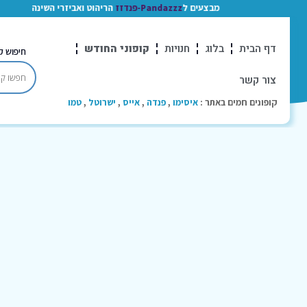
מבצעים ל
Pandazzz-פנדזז
הריהוט ואביזרי השינה
דף הבית
בלוג
חנויות
קופוני החודש
חיפוש ק
צור קשר
קופונים חמים באתר :
איסימו
,
פנדה
,
אייס
,
ישרוטל
,
טמו