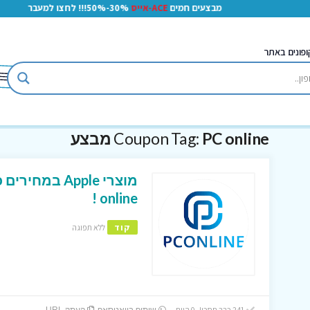
מבצעים חמים
ACE-אייס
30%-50%!!! לחצו למעבר
ופונים באתר
PC online מבצע
Coupon Tag:
online !
קוד
ללא תפוגה
241 כבר חסכו! 0 היום