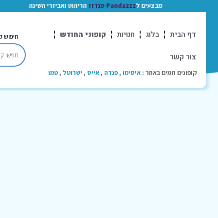
מבצעים ל
Pandazzz-פנדזז
הריהוט ואביזרי השינה
דף הבית
בלוג
חנויות
קופוני החודש
חיפוש ק
צור קשר
קופונים חמים באתר :
איסימו
,
פנדה
,
אייס
,
ישרוטל
,
טמו