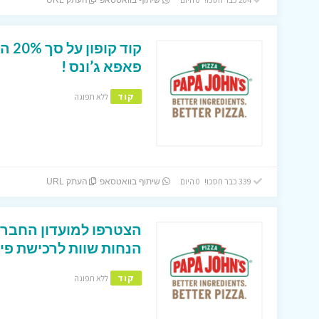
שיתוף בוואטסאפ
העתק URL
קוד
פאפא ג’ונס !
קוד
ללא תפוגה
339 כבר חסכו! 0 היום
שיתוף בוואטסאפ
העתק URL
הצטרפו למועדון החברי
הנחות שוות לרכישת פיצ
קוד
ללא תפוגה