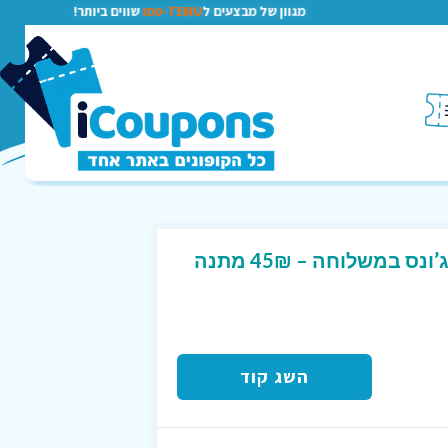
מגוון של מבצעים ל
TEMU-טמו
שווים ביותר!
קוד קופון לרשת פאפא ג’ונס במשלוחה – 45₪ מתנה
השג קוד