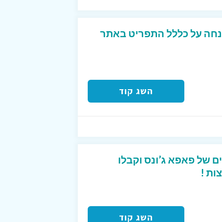
 קופון על סך 20% הנחה על כללל התפריט באתר
השג קוד
ם של פאפא ג’ונס וקבלו
ות !
השג קוד