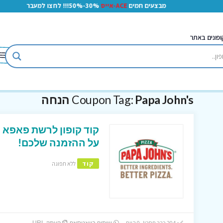
מבצעים חמים
ACE-אייס
30%-50%!!! לחצו למעבר
ופונים באתר
Papa John's הנחה
Coupon Tag:
על ההזמנה שלכם!
קוד
ללא תפוגה
204 כבר חסכו! 0 היום