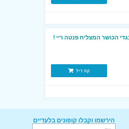
די הכושר המצליח פנטה ריי !
קח דיל
הירשמו וקבלו קופונים בלעדיים