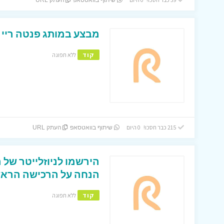
שיתוף בוואטסאפ
העתק URL
מבצע במותג פנטה ריי ! כל המ
קוד
ללא תפוגה
215 כבר חסכו! 0 היום
שיתוף בוואטסאפ
העתק URL
הנחה על הרכישה הראש
קוד
ללא תפוגה