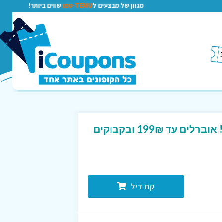
מגוון של מבצעים ל
TEMU-טמו
שווים ביותר!
SALE מיוחד בפנטה ריי! אוברלים עד 199₪ ובקבוקים
קח דיל