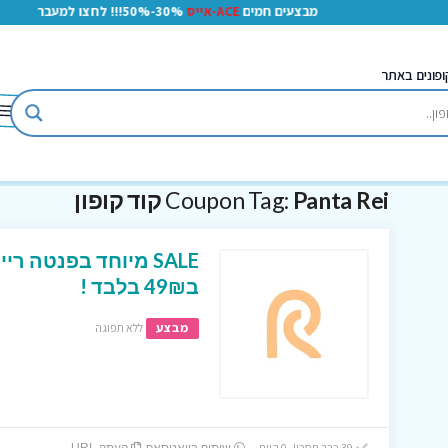
מבצעים חמים
ACE-אייס
30%-50%!!! לחצו למעבר
ופונים באתר
Panta Rei קוד קופון
Coupon Tag:
ב49₪ בלבד !
מבצע
ללא תפוגה
39 כבר חסכו! 0 היום