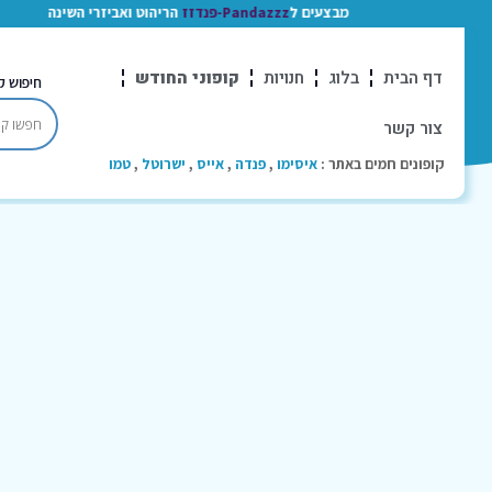
מבצעים ל
Pandazzz-פנדזז
הריהוט ואביזרי השינה
דף הבית
בלוג
חנויות
קופוני החודש
חיפוש ק
צור קשר
קופונים חמים באתר :
איסימו
,
פנדה
,
אייס
,
ישרוטל
,
טמו