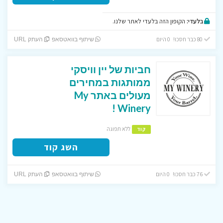
בלעדי:
הקופון הזה בלעדי לאתר שלנו.
80 כבר חסכו! 0 היום
שיתוף בוואטסאפ
העתק URL
חביות של יין וויסקי
ממותגות במחירים
מעולים באתר My
Winery !
ללא תפוגה
קוד
השג קוד
76 כבר חסכו! 0 היום
שיתוף בוואטסאפ
העתק URL