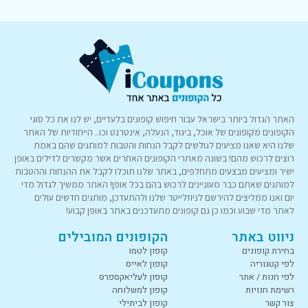
האתר הגדול ביותר בישראל עבור חיפוש קופונים בלעדיים, יש לנו את כל סוגי
הקופונים מקופונים של אוכל, ביגוד, הנעלה, אינטרנט וכו.. הייחודיות של האתר
שלנו היא שאנו מציעים לגולשים לקבל הנחות והטבות למותגים שהם באמת
רוצים לרכוש מהם! בשונה מאתרי הקופונים האחרים אשר מקשרים לדילים באופן
ישיר ומציעים מבצעים מתחלפים, באתר שלנו תוכלו לקבל את ההנחות וההטבות
למותגים שאתם כבר מעוניינים לרכוש בהם בכל אופן! האתר ממשיך לגדול מדי
יום ואנו ממליצים להירשם לניוזלייטר שלנו ולהתעדכן, מותגים חדשים עולים
לאתר מדי שבוע וכמו כן גם קופונים מתעדכנים באתר באופן קבוע!
ניווט באתר
הקופונים המובילים
בחירת קופונים
קופון לטמו
לפי קטגוריה
קופון לאייס
לפי חנות / אתר
קופון לעליאקספרס
רשימת חנויות
קופון למשלוחה
צור קשר
קופון לביתילי