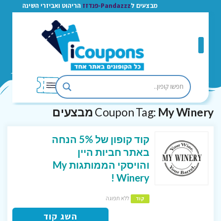
מבצעים ל
Pandazzz-פנדזז
הריהוט ואביזרי השינה
My Winery מבצעים
Coupon Tag:
קוד קופון של 5% הנחה
באתר חביות היין
והויסקי הממותגות My
Winery !
ללא תפוגה
קוד
השג קוד