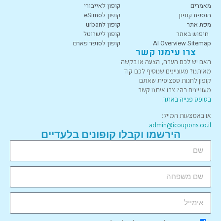
מאמרים
קופון לאייבורי
הוספת קופון
קופון לeSimo
מפת אתר
קופון לurban
חיפוש באתר
קופון לישרוטל
AI Overview Sitemap
קופון לסופר פארם
צרו עימנו קשר
האם יש לכם הערה, הצעה או בקשה
מאיתנו? מעוניינים שנוסיף לכם קוד
קופון לחנות ספציפית שאתם
מעוניינים בה? צרו איתנו קשר
בטופס פנייה באתר
.
או באמצעות המייל:
admin@icoupons.co.il
הירשמו וקבלו קופונים בלעדיים