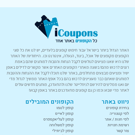
האתר הגדול ביותר בישראל עבור חיפוש קופונים בלעדיים, יש לנו את כל סוגי
הקופונים מקופונים של אוכל, ביגוד, הנעלה, אינטרנט וכו.. הייחודיות של האתר
שלנו היא שאנו מציעים לגולשים לקבל הנחות והטבות למותגים שהם באמת
רוצים לרכוש מהם! בשונה מאתרי הקופונים האחרים אשר מקשרים לדילים באופן
ישיר ומציעים מבצעים מתחלפים, באתר שלנו תוכלו לקבל את ההנחות וההטבות
למותגים שאתם כבר מעוניינים לרכוש בהם בכל אופן! האתר ממשיך לגדול מדי
יום ואנו ממליצים להירשם לניוזלייטר שלנו ולהתעדכן, מותגים חדשים עולים
לאתר מדי שבוע וכמו כן גם קופונים מתעדכנים באתר באופן קבוע!
ניווט באתר
הקופונים המובילים
בחירת קופונים
קופון לטמו
לפי קטגוריה
קופון לאייס
לפי חנות / אתר
קופון לעליאקספרס
רשימת חנויות
קופון למשלוחה
צור קשר
קופון לביתילי