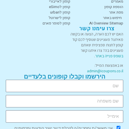
מאמרים
קופון לאייבורי
הוספת קופון
קופון לeSimo
מפת אתר
קופון לurban
חיפוש באתר
קופון לישרוטל
AI Overview Sitemap
קופון לסופר פארם
צרו עימנו קשר
האם יש לכם הערה, הצעה או בקשה
מאיתנו? מעוניינים שנוסיף לכם קוד
קופון לחנות ספציפית שאתם
מעוניינים בה? צרו איתנו קשר
בטופס פנייה באתר
.
או באמצעות המייל:
admin@icoupons.co.il
הירשמו וקבלו קופונים בלעדיים
אני מאשר/ת ומסכימ/ה לקבלת דיוור ישיר הודעות ופרסומים