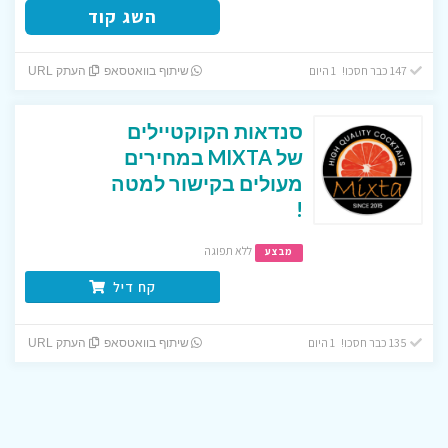
השג קוד
147 כבר חסכו! 1 היום
שיתוף בוואטסאפ
העתק URL
סנדאות הקוקטיילים
של MIXTA במחירים
מעולים בקישור למטה
!
ללא תפוגה
מבצע
קח דיל
135 כבר חסכו! 1 היום
שיתוף בוואטסאפ
העתק URL