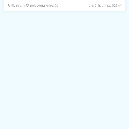
528 כבר חסכו! 0 היום
שיתוף בוואטסאפ
העתק URL