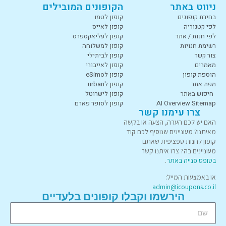
ניווט באתר
הקופונים המובילים
בחירת קופונים
קופון לטמו
לפי קטגוריה
קופון לאייס
לפי חנות / אתר
קופון לעליאקספרס
רשימת חנויות
קופון למשלוחה
צור קשר
קופון לביתילי
מאמרים
קופון לאייבורי
הוספת קופון
קופון לeSimo
מפת אתר
קופון לurban
חיפוש באתר
קופון לישרוטל
AI Overview Sitemap
קופון לסופר פארם
צרו עימנו קשר
האם יש לכם הערה, הצעה או בקשה
מאיתנו? מעוניינים שנוסיף לכם קוד
קופון לחנות ספציפית שאתם
מעוניינים בה? צרו איתנו קשר
בטופס פנייה באתר
.
או באמצעות המייל:
admin@icoupons.co.il
הירשמו וקבלו קופונים בלעדיים