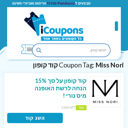
מבצעים ל
Pandazzz-פנדזז
הריהוט ואביזרי השינה
Miss Nori קוד קופון
Coupon Tag:
קוד קופון על סך 15%
הנחה לרשת האופנה
מיס נורי !
ללא תפוגה
קוד
השג קוד