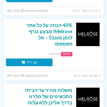
175 כבר חסכו! 3 היום
שיתוף בוואטסאפ
העתק URL
40% הנחה על כל אתר
Melrose! מבצע גורף
לזמן מוגבל – אל
תפספסו
ללא תפוגה
מבצע
קח דיל
160 כבר חסכו! 1 היום
שיתוף בוואטסאפ
העתק URL
משלוח מהיר עד הבית!
התכשיטים של מלרוז
בדרך אליכן ללא עלות