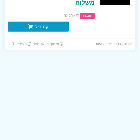
משלוח
ללא תפוגה
מבצע
קח דיל
230 כבר חסכו! 2 היום
שיתוף בוואטסאפ
העתק URL