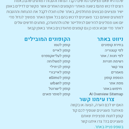
שלנו היא שאנו מציעים לגולשים לקבל הנחות והטבות למותגים שהם באמת
רוצים לרכוש מהם! בשונה מאתרי הקופונים האחרים אשר מקשרים לדילים באופן
ישיר ומציעים מבצעים מתחלפים, באתר שלנו תוכלו לקבל את ההנחות וההטבות
למותגים שאתם כבר מעוניינים לרכוש בהם בכל אופן! האתר ממשיך לגדול מדי
יום ואנו ממליצים להירשם לניוזלייטר שלנו ולהתעדכן, מותגים חדשים עולים
לאתר מדי שבוע וכמו כן גם קופונים מתעדכנים באתר באופן קבוע!
ניווט באתר
הקופונים המובילים
בחירת קופונים
קופון לטמו
לפי קטגוריה
קופון לאייס
לפי חנות / אתר
קופון לעליאקספרס
רשימת חנויות
קופון למשלוחה
צור קשר
קופון לביתילי
מאמרים
קופון לאייבורי
הוספת קופון
קופון לeSimo
מפת אתר
קופון לurban
חיפוש באתר
קופון לישרוטל
AI Overview Sitemap
קופון לסופר פארם
צרו עימנו קשר
האם יש לכם הערה, הצעה או בקשה
מאיתנו? מעוניינים שנוסיף לכם קוד
קופון לחנות ספציפית שאתם
מעוניינים בה? צרו איתנו קשר
בטופס פנייה באתר
.