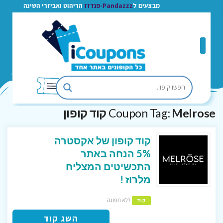
מבצעים ל
Pandazzz-פנדזז
הריהוט ואביזרי השינה
Melrose קוד קופון
Coupon Tag:
קוד קופון של אקסטרה
5% הנחה באתר
התכשיטים המצליח
מלרוז !
ללא תפוגה
קוד
השג קוד