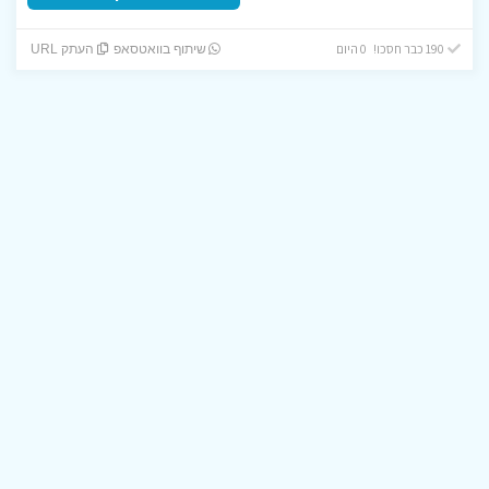
190 כבר חסכו! 0 היום
שיתוף בוואטסאפ
העתק URL