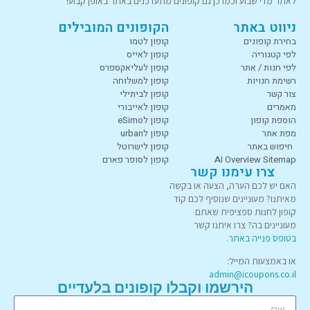
לאתר מדי שבוע וכמו כן גם קופונים מתעדכנים באתר באופן קבוע!
ניווט באתר
הקופונים המובילים
בחירת קופונים
קופון לטמו
לפי קטגוריה
קופון לאייס
לפי חנות / אתר
קופון לעליאקספרס
רשימת חנויות
קופון למשלוחה
צור קשר
קופון לביתילי
מאמרים
קופון לאייבורי
הוספת קופון
קופון לeSimo
מפת אתר
קופון לurban
חיפוש באתר
קופון לישרוטל
AI Overview Sitemap
קופון לסופר פארם
צרו עימנו קשר
האם יש לכם הערה, הצעה או בקשה
מאיתנו? מעוניינים שנוסיף לכם קוד
קופון לחנות ספציפית שאתם
מעוניינים בה? צרו איתנו קשר
בטופס פנייה באתר
.
או באמצעות המייל:
admin@icoupons.co.il
הירשמו וקבלו קופונים בלעדיים