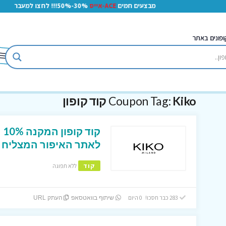
מבצעים חמים
ACE-אייס
30%-50%!!! לחצו למעבר
ופונים באתר
Kiko קוד קופון
Coupon Tag:
קו
לאתר האיפור המצליח קי
קוד
ללא תפוגה
283 כבר חסכו! 0 היום
שיתוף בוואטסאפ
העתק URL