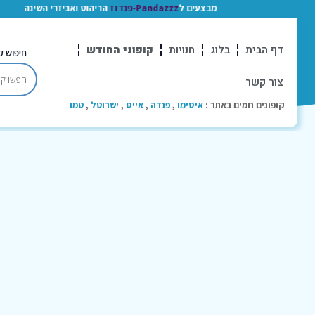
מבצעים ל
Pandazzz-פנדזז
הריהוט ואביזרי השינה
דף הבית
בלוג
חנויות
קופוני החודש
חיפוש ק
צור קשר
קופונים חמים באתר :
איסימו
,
פנדה
,
אייס
,
ישרוטל
,
טמו