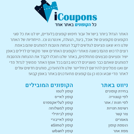
האתר הגדול ביותר בישראל עבור חיפוש קופונים בלעדיים, יש לנו את כל סוגי
הקופונים מקופונים של אוכל, ביגוד, הנעלה, אינטרנט וכו.. הייחודיות של האתר
שלנו היא שאנו מציעים לגולשים לקבל הנחות והטבות למותגים שהם באמת
רוצים לרכוש מהם! בשונה מאתרי הקופונים האחרים אשר מקשרים לדילים באופן
ישיר ומציעים מבצעים מתחלפים, באתר שלנו תוכלו לקבל את ההנחות וההטבות
למותגים שאתם כבר מעוניינים לרכוש בהם בכל אופן! האתר ממשיך לגדול מדי
יום ואנו ממליצים להירשם לניוזלייטר שלנו ולהתעדכן, מותגים חדשים עולים
לאתר מדי שבוע וכמו כן גם קופונים מתעדכנים באתר באופן קבוע!
ניווט באתר
הקופונים המובילים
בחירת קופונים
קופון לטמו
לפי קטגוריה
קופון לאייס
לפי חנות / אתר
קופון לעליאקספרס
רשימת חנויות
קופון למשלוחה
צור קשר
קופון לביתילי
מאמרים
קופון לאייבורי
הוספת קופון
קופון לeSimo
מפת אתר
קופון לurban