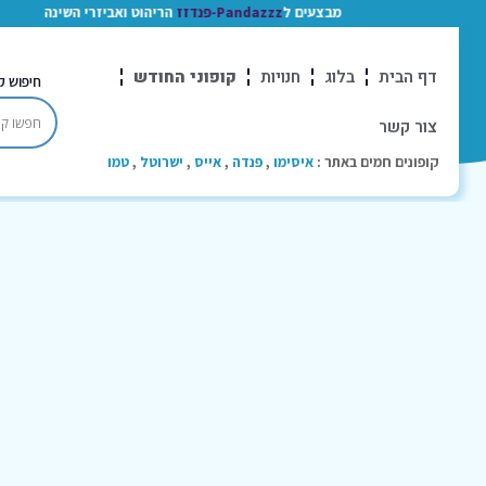
מבצעים ל
Pandazzz-פנדזז
הריהוט ואביזרי השינה
דף הבית
בלוג
חנויות
קופוני החודש
חיפוש ק
צור קשר
קופונים חמים באתר :
איסימו
,
פנדה
,
אייס
,
ישרוטל
,
טמו