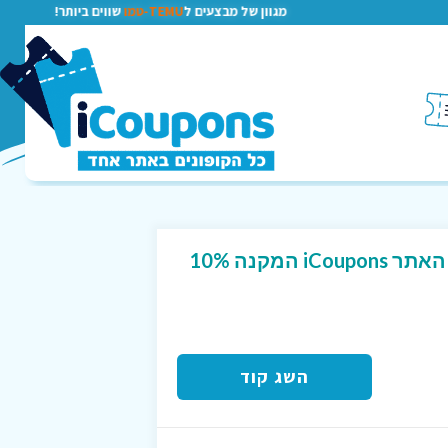
מגוון של מבצעים ל
TEMU-טמו
שווים ביותר!
קוד קופון ייחודי לגולשי האתר iCoupons המקנה 10%
השג קוד