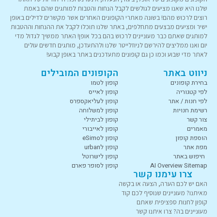
שלנו היא שאנו מציעים לגולשים לקבל הנחות והטבות למותגים שהם באמת
רוצים לרכוש מהם! בשונה מאתרי הקופונים האחרים אשר מקשרים לדילים באופן
ישיר ומציעים מבצעים מתחלפים, באתר שלנו תוכלו לקבל את ההנחות וההטבות
למותגים שאתם כבר מעוניינים לרכוש בהם בכל אופן! האתר ממשיך לגדול מדי
יום ואנו ממליצים להירשם לניוזלייטר שלנו ולהתעדכן, מותגים חדשים עולים
לאתר מדי שבוע וכמו כן גם קופונים מתעדכנים באתר באופן קבוע!
ניווט באתר
הקופונים המובילים
בחירת קופונים
קופון לטמו
לפי קטגוריה
קופון לאייס
לפי חנות / אתר
קופון לעליאקספרס
רשימת חנויות
קופון למשלוחה
צור קשר
קופון לביתילי
מאמרים
קופון לאייבורי
הוספת קופון
קופון לeSimo
מפת אתר
קופון לurban
חיפוש באתר
קופון לישרוטל
AI Overview Sitemap
קופון לסופר פארם
צרו עימנו קשר
האם יש לכם הערה, הצעה או בקשה
מאיתנו? מעוניינים שנוסיף לכם קוד
קופון לחנות ספציפית שאתם
מעוניינים בה? צרו איתנו קשר