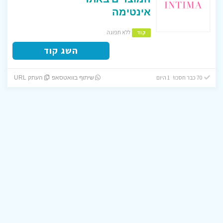
אינטימה
ללא תפוגה
קוד
השג קוד
70 כבר חסכו! 1 היום
שיתוף בוואטסאפ
העתק URL