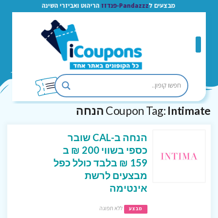
מבצעים ל
Pandazzz-פנדזז
הריהוט ואביזרי השינה
Intimate הנחה
Coupon Tag:
הנחה ב-CAL שובר
כספי בשווי 200 ₪ ב
159 ₪ בלבד כולל כפל
מבצעים לרשת
אינטימה
ללא תפוגה
מבצע