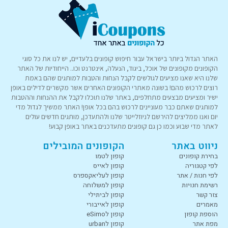
האתר הגדול ביותר בישראל עבור חיפוש קופונים בלעדיים, יש לנו את כל סוגי
הקופונים מקופונים של אוכל, ביגוד, הנעלה, אינטרנט וכו.. הייחודיות של האתר
שלנו היא שאנו מציעים לגולשים לקבל הנחות והטבות למותגים שהם באמת
רוצים לרכוש מהם! בשונה מאתרי הקופונים האחרים אשר מקשרים לדילים באופן
ישיר ומציעים מבצעים מתחלפים, באתר שלנו תוכלו לקבל את ההנחות וההטבות
למותגים שאתם כבר מעוניינים לרכוש בהם בכל אופן! האתר ממשיך לגדול מדי
יום ואנו ממליצים להירשם לניוזלייטר שלנו ולהתעדכן, מותגים חדשים עולים
לאתר מדי שבוע וכמו כן גם קופונים מתעדכנים באתר באופן קבוע!
ניווט באתר
הקופונים המובילים
בחירת קופונים
קופון לטמו
לפי קטגוריה
קופון לאייס
לפי חנות / אתר
קופון לעליאקספרס
רשימת חנויות
קופון למשלוחה
צור קשר
קופון לביתילי
מאמרים
קופון לאייבורי
הוספת קופון
קופון לeSimo
מפת אתר
קופון לurban