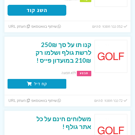
השג קוד
352 כבר חסכו! 0 היום
שיתוף בוואטסאפ
העתק URL
קנו תו על סך 250₪
לרשת גולף ושלמו רק
210₪ במועדון פייס !
ללא תפוגה
מבצע
קח דיל
72 כבר חסכו! 0 היום
שיתוף בוואטסאפ
העתק URL
משלוחים חינם על כל
אתר גולף !