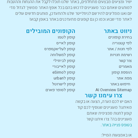
ישיר ומציעים מבצעים מתחלפים, באתר שלנו תוכלו לקבל את ההנחות וההטבות
למותגים שאתם כבר מעוניינים לרכוש בהם בכל אופן! האתר ממשיך לגדול מדי
יום ואנו ממליצים להירשם לניוזלייטר שלנו ולהתעדכן, מותגים חדשים עולים
לאתר מדי שבוע וכמו כן גם קופונים מתעדכנים באתר באופן קבוע!
ניווט באתר
הקופונים המובילים
בחירת קופונים
קופון לטמו
לפי קטגוריה
קופון לאייס
לפי חנות / אתר
קופון לעליאקספרס
רשימת חנויות
קופון למשלוחה
צור קשר
קופון לביתילי
מאמרים
קופון לאייבורי
הוספת קופון
קופון לeSimo
מפת אתר
קופון לurban
חיפוש באתר
קופון לישרוטל
AI Overview Sitemap
קופון לסופר פארם
צרו עימנו קשר
האם יש לכם הערה, הצעה או בקשה
מאיתנו? מעוניינים שנוסיף לכם קוד
קופון לחנות ספציפית שאתם
מעוניינים בה? צרו איתנו קשר
בטופס פנייה באתר
.
או באמצעות המייל: