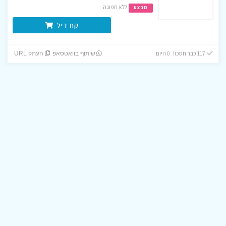
ללא תפוגה
מבצע
קח דיל
117 כבר חסכו! 0 היום
שיתוף בוואטסאפ
העתק URL