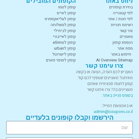
ניווט באתר
הקופונים המובילים
בחירת קופונים
קופון לטמו
לפי קטגוריה
קופון לאייס
לפי חנות / אתר
קופון לעליאקספרס
רשימת חנויות
קופון למשלוחה
צור קשר
קופון לביתילי
מאמרים
קופון לאייבורי
הוספת קופון
קופון לeSimo
מפת אתר
קופון לurban
חיפוש באתר
קופון לישרוטל
AI Overview Sitemap
קופון לסופר פארם
צרו עימנו קשר
האם יש לכם הערה, הצעה או בקשה
מאיתנו? מעוניינים שנוסיף לכם קוד
קופון לחנות ספציפית שאתם
מעוניינים בה? צרו איתנו קשר
בטופס פנייה באתר
.
או באמצעות המייל:
admin@icoupons.co.il
הירשמו וקבלו קופונים בלעדיים