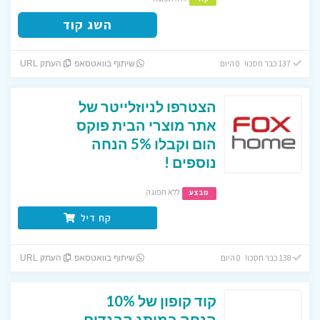
השג קוד
137 כבר חסכו! 0 היום
שיתוף בוואטסאפ
העתק URL
הצטרפו לניוזלייטר של
אתר מוצרי הבית פוקס
הום וקבלו 5% הנחה
נוספים !
ללא תפוגה
מבצע
קח דיל
138 כבר חסכו! 0 היום
שיתוף בוואטסאפ
העתק URL
קוד קופון של 10%
הנחה במותג הבגדים