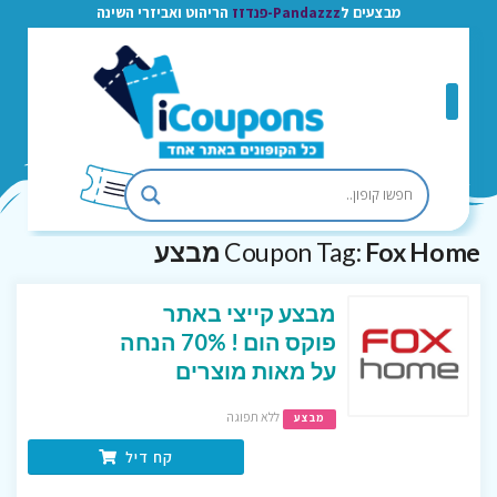
מבצעים ל
Pandazzz-פנדזז
הריהוט ואביזרי השינה
Fox Home מבצע
Coupon Tag:
מבצע קייצי באתר
פוקס הום ! 70% הנחה
על מאות מוצרים
ללא תפוגה
מבצע
קח דיל