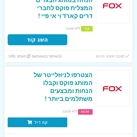
המצליח פוקס לחברי
דרים קארד וי אי פיי !
ללא תפוגה
קוד
השג קוד
82 כבר חסכו! 0 היום
שיתוף בוואטסאפ
העתק URL
הצטרפו לניוזלייטר של
המותג פוקס וקבלו
הנחות ומבצעים
משתלמים ביותר !
ללא תפוגה
מבצע
קח דיל