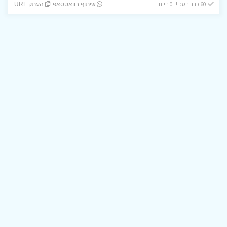
60 כבר חסכו! 0 היום
שיתוף בוואטסאפ
העתק URL