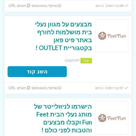
84 כבר חסכו! 1 היום
שיתוף בוואטסאפ
העתק URL
מבצעים על מגוון נעלי
בית מושלמות לחורף
באתר פיט פאן
בקטגוריית OUTLET !
ללא תפוגה
קוד
השג קוד
97 כבר חסכו! 1 היום
שיתוף בוואטסאפ
העתק URL
הישרמו לניוזלייטר של
מותג נעלי הבית Feet
Fun וקבלו מבצעים
והטבות לפני כולם !