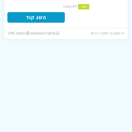
ללא תפוגה
קוד
השג קוד
105 כבר חסכו! 1 היום
שיתוף בוואטסאפ
העתק URL