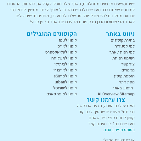
ישיר ומציעים מבצעים מתחלפים, באתר שלנו תוכלו לקבל את ההנחות וההטבות
למותגים שאתם כבר מעוניינים לרכוש בהם בכל אופן! האתר ממשיך לגדול מדי
יום ואנו ממליצים להירשם לניוזלייטר שלנו ולהתעדכן, מותגים חדשים עולים
לאתר מדי שבוע וכמו כן גם קופונים מתעדכנים באתר באופן קבוע!
ניווט באתר
הקופונים המובילים
בחירת קופונים
קופון לטמו
לפי קטגוריה
קופון לאייס
לפי חנות / אתר
קופון לעליאקספרס
רשימת חנויות
קופון למשלוחה
צור קשר
קופון לביתילי
מאמרים
קופון לאייבורי
הוספת קופון
קופון לeSimo
מפת אתר
קופון לurban
חיפוש באתר
קופון לישרוטל
AI Overview Sitemap
קופון לסופר פארם
צרו עימנו קשר
האם יש לכם הערה, הצעה או בקשה
מאיתנו? מעוניינים שנוסיף לכם קוד
קופון לחנות ספציפית שאתם
מעוניינים בה? צרו איתנו קשר
בטופס פנייה באתר
.
או באמצעות המייל: