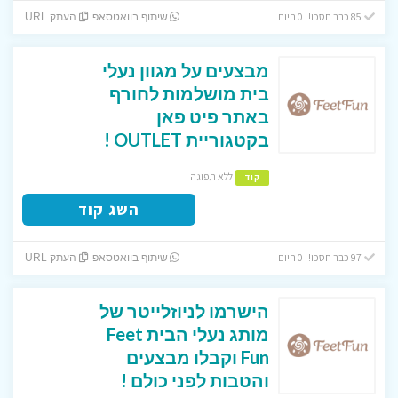
85 כבר חסכו! 0 היום
שיתוף בוואטסאפ
העתק URL
מבצעים על מגוון נעלי
בית מושלמות לחורף
באתר פיט פאן
בקטגוריית OUTLET !
ללא תפוגה
קוד
השג קוד
97 כבר חסכו! 0 היום
שיתוף בוואטסאפ
העתק URL
הישרמו לניוזלייטר של
מותג נעלי הבית Feet
Fun וקבלו מבצעים
והטבות לפני כולם !