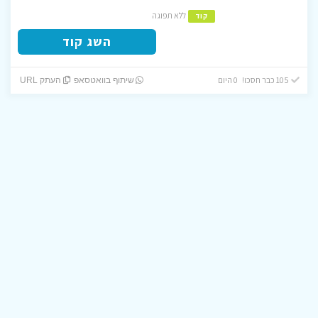
ללא תפוגה
קוד
השג קוד
105 כבר חסכו! 0 היום
שיתוף בוואטסאפ
העתק URL