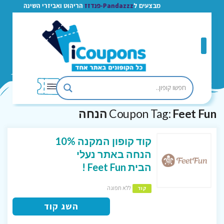
מבצעים ל
Pandazzz-פנדזז
הריהוט ואביזרי השינה
Feet Fun הנחה
Coupon Tag:
קוד קופון המקנה 10%
הנחה באתר נעלי
הבית Feet Fun !
ללא תפוגה
קוד
השג קוד