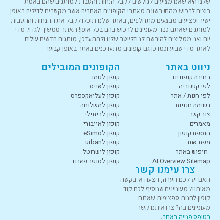
שלנו היא שאנו מציעים לגולשים לקבל הנחות והטבות למותגים שהם באמת
רוצים לרכוש מהם! בשונה מאתרי הקופונים האחרים אשר מקשרים לדילים באופן
ישיר ומציעים מבצעים מתחלפים, באתר שלנו תוכלו לקבל את ההנחות וההטבות
למותגים שאתם כבר מעוניינים לרכוש בהם בכל אופן! האתר ממשיך לגדול מדי
יום ואנו ממליצים להירשם לניוזלייטר שלנו ולהתעדכן, מותגים חדשים עולים
לאתר מדי שבוע וכמו כן גם קופונים מתעדכנים באתר באופן קבוע!
ניווט באתר
הקופונים המובילים
בחירת קופונים
קופון לטמו
לפי קטגוריה
קופון לאייס
לפי חנות / אתר
קופון לעליאקספרס
רשימת חנויות
קופון למשלוחה
צור קשר
קופון לביתילי
מאמרים
קופון לאייבורי
הוספת קופון
קופון לeSimo
מפת אתר
קופון לurban
חיפוש באתר
קופון לישרוטל
AI Overview Sitemap
קופון לסופר פארם
צרו עימנו קשר
האם יש לכם הערה, הצעה או בקשה
מאיתנו? מעוניינים שנוסיף לכם קוד
קופון לחנות ספציפית שאתם
מעוניינים בה? צרו איתנו קשר
בטופס פנייה באתר
.