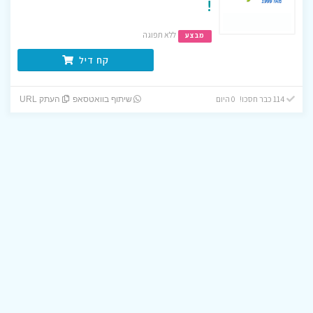
!
ללא תפוגה
מבצע
קח דיל
114 כבר חסכו! 0 היום
שיתוף בוואטסאפ
העתק URL