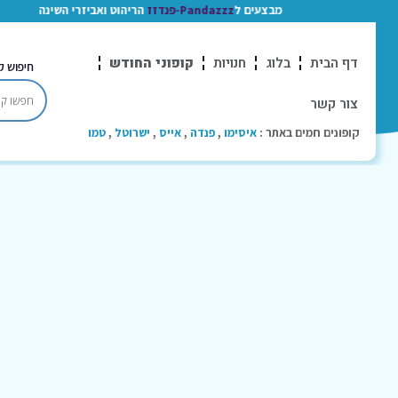
מבצעים ל
Pandazzz-פנדזז
הריהוט ואביזרי השינה
דף הבית
בלוג
חנויות
קופוני החודש
חיפוש ק
צור קשר
קופונים חמים באתר :
איסימו
,
פנדה
,
אייס
,
ישרוטל
,
טמו