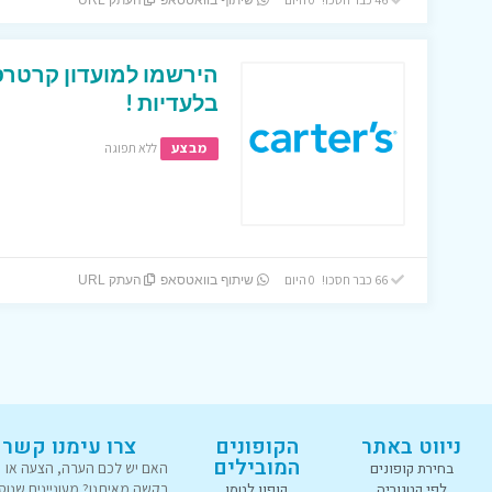
שיתוף בוואטסאפ
העתק URL
הירשמו למועדון קרטרס 
בלעדיות !
מבצע
ללא תפוגה
66 כבר חסכו! 0 היום
שיתוף בוואטסאפ
העתק URL
ניווט באתר
הקופונים
צרו עימנו קשר
המובילים
בחירת קופונים
האם יש לכם הערה, הצעה או
לפי קטגוריה
קופון לטמו
בקשה מאיתנו? מעוניינים שנוס