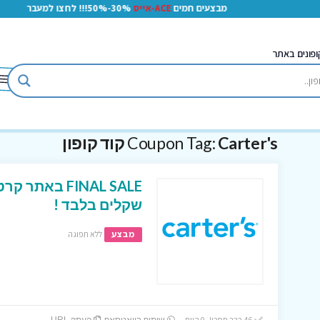
מבצעים חמים
ACE-אייס
30%-50%!!! לחצו למעבר
ופונים באתר
Carter's קוד קופון
Coupon Tag:
שקלים בלבד !
מבצע
ללא תפוגה
46 כבר חסכו! 0 היום