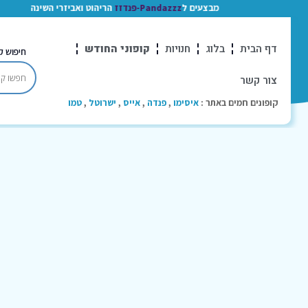
מבצעים ל
Pandazzz-פנדזז
הריהוט ואביזרי השינה
דף הבית
בלוג
חנויות
קופוני החודש
חיפוש ק
צור קשר
קופונים חמים באתר :
איסימו
,
פנדה
,
אייס
,
ישרוטל
,
טמו