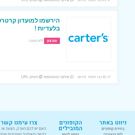
שיתוף בוואטסאפ
העתק URL
הירשמו למועדון קרטרס 
בלעדיות !
מבצע
ללא תפוגה
65 כבר חסכו! 0 היום
שיתוף בוואטסאפ
העתק URL
ניווט באתר
הקופונים
צרו עימנו קשר
המובילים
בחירת קופונים
האם יש לכם הערה, הצעה או
לפי קטגוריה
קופון לטמו
בקשה מאיתנו? מעוניינים שנוס