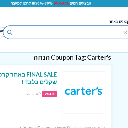
מבצעים חמים
ACE-אייס
30%-50%!!! לחצו למעבר
ופונים באתר
Carter's הנחה
Coupon Tag:
שקלים בלבד !
מבצע
ללא תפוגה
45 כבר חסכו! 0 היום