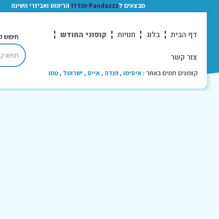
מבצעים ל
Pandazzz-פנדזז
הריהוט ואביזרי השינה
דף הבית
בלוג
חנויות
קופוני החודש
חיפוש ק
צור קשר
קופונים חמים באתר :
איסימו
,
פנדה
,
אייס
,
ישרוטל
,
טמו