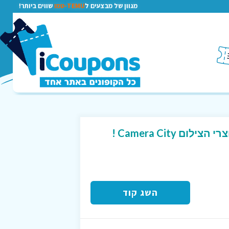
מגוון של מבצעים ל
TEMU-טמו
שווים ביותר!
ם Camera City !
השג קוד