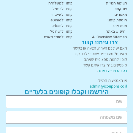
רשימת חנויות
קופון למשלוחה
צור קשר
קופון לביתילי
מאמרים
קופון לאייבורי
הוספת קופון
קופון לeSimo
מפת אתר
קופון לurban
חיפוש באתר
קופון לישרוטל
AI Overview Sitemap
קופון לסופר פארם
צרו עימנו קשר
האם יש לכם הערה, הצעה או בקשה
מאיתנו? מעוניינים שנוסיף לכם קוד
קופון לחנות ספציפית שאתם
מעוניינים בה? צרו איתנו קשר
בטופס פנייה באתר
.
או באמצעות המייל:
admin@icoupons.co.il
הירשמו וקבלו קופונים בלעדיים