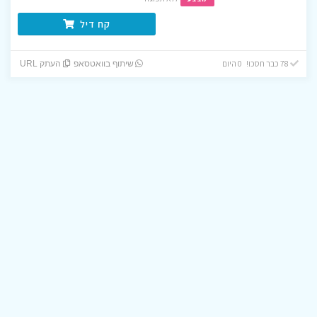
קח דיל
78 כבר חסכו! 0 היום
שיתוף בוואטסאפ
העתק URL