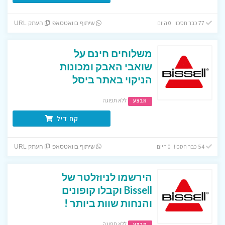
77 כבר חסכו! 0 היום
שיתוף בוואטסאפ
העתק URL
משלוחים חינם על
שואבי האבק ומכונות
הניקוי באתר ביסל
ללא תפוגה
מבצע
קח דיל
54 כבר חסכו! 0 היום
שיתוף בוואטסאפ
העתק URL
הירשמו לניוזלטר של
Bissell וקבלו קופונים
והנחות שוות ביותר !
ללא תפוגה
מבצע