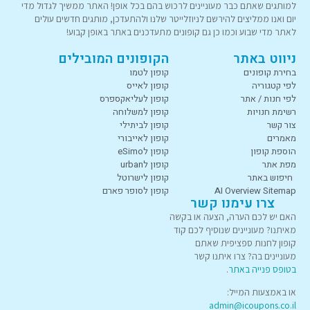
למותגים שאתם כבר מעוניינים לרכוש בהם בכל אופן! האתר ממשיך לגדול מדי
יום ואנו ממליצים להירשם לניוזלייטר שלנו ולהתעדכן, מותגים חדשים עולים
לאתר מדי שבוע וכמו כן גם קופונים מתעדכנים באתר באופן קבוע!
ניווט באתר
הקופונים המובילים
בחירת קופונים
קופון לטמו
לפי קטגוריה
קופון לאייס
לפי חנות / אתר
קופון לעליאקספרס
רשימת חנויות
קופון למשלוחה
צור קשר
קופון לביתילי
מאמרים
קופון לאייבורי
הוספת קופון
קופון לeSimo
מפת אתר
קופון לurban
חיפוש באתר
קופון לישרוטל
AI Overview Sitemap
קופון לסופר פארם
צרו עימנו קשר
האם יש לכם הערה, הצעה או בקשה
מאיתנו? מעוניינים שנוסיף לכם קוד
קופון לחנות ספציפית שאתם
מעוניינים בה? צרו איתנו קשר
בטופס פנייה באתר
.
או באמצעות המייל:
admin@icoupons.co.il