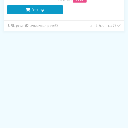
קח דיל
77 כבר חסכו! 1 היום
שיתוף בוואטסאפ
העתק URL