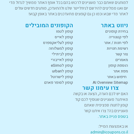
למותגים שאתם כבר מעוניינים לרכוש בהם בכל אופן! האתר ממשיך לגדול מדי
יום ואנו ממליצים להירשם לניוזלייטר שלנו ולהתעדכן, מותגים חדשים עולים
לאתר מדי שבוע וכמו כן גם קופונים מתעדכנים באתר באופן קבוע!
ניווט באתר
הקופונים המובילים
בחירת קופונים
קופון לטמו
לפי קטגוריה
קופון לאייס
לפי חנות / אתר
קופון לעליאקספרס
רשימת חנויות
קופון למשלוחה
צור קשר
קופון לביתילי
מאמרים
קופון לאייבורי
הוספת קופון
קופון לeSimo
מפת אתר
קופון לurban
חיפוש באתר
קופון לישרוטל
AI Overview Sitemap
קופון לסופר פארם
צרו עימנו קשר
האם יש לכם הערה, הצעה או בקשה
מאיתנו? מעוניינים שנוסיף לכם קוד
קופון לחנות ספציפית שאתם
מעוניינים בה? צרו איתנו קשר
בטופס פנייה באתר
.
או באמצעות המייל:
admin@icoupons.co.il