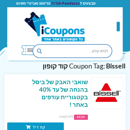
מבצעים ל
Pandazzz-פנדזז
הריהוט ואביזרי השינה
Bissell קוד קופון
Coupon Tag:
שואבי האבק של ביסל
בהנחה של עד 40%
בקטגוריית עודפים
באתר !
ללא תפוגה
מבצע
קח דיל